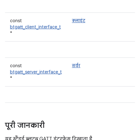
const
क्लाइंट
btgatt_client_interface_t
*
const
सर्वर
btgatt_server_interface_t
*
पूरी जानकारी
यह स्टैंडर्ड ब्लूटूथ GATT इंटरफ़ेस दिखाता है.