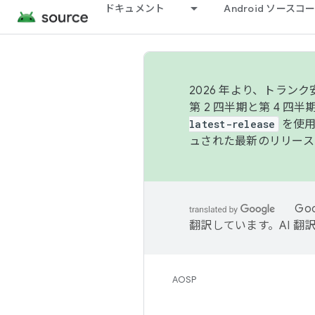
ドキュメント
Android ソース
2026 年より、トラ
第 2 四半期と第 4 四
latest-release
を使用
ュされた最新のリリース
Go
翻訳しています。AI 
AOSP