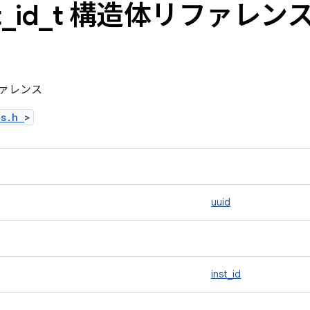
t
_
id
_
t 構造体リファレン
体リファレンス
es.h
>
uuid
inst_id