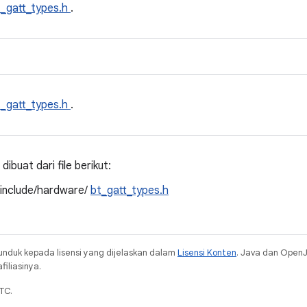
t_gatt_types.h
.
t_gatt_types.h
.
ibuat dari file berikut:
/include/hardware/
bt_gatt_types.h
unduk kepada lisensi yang dijelaskan dalam
Lisensi Konten
. Java dan Open
iliasinya.
TC.