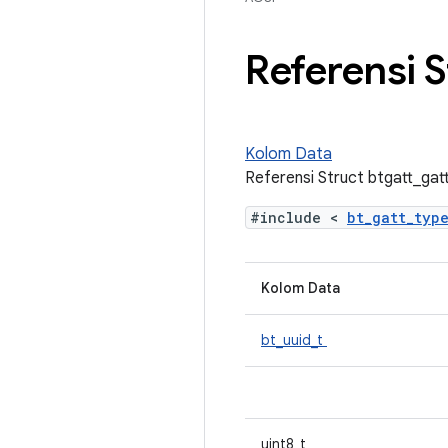
Referensi S
Kolom Data
Referensi Struct btgatt_gatt
#include <
bt_gatt_typ
Kolom Data
bt_uuid_t
uint8_t