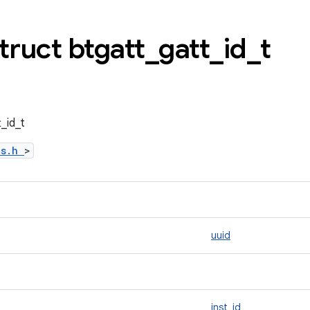
truct btgatt
_
gatt
_
id
_
t
_id_t
es.h
>
uuid
inst_id