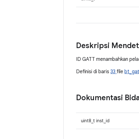
Deskripsi Mendet
ID GATT menambahkan pelac
Definisi di baris
33
file
bt_ga
Dokumentasi Bid
uint8_t inst_id