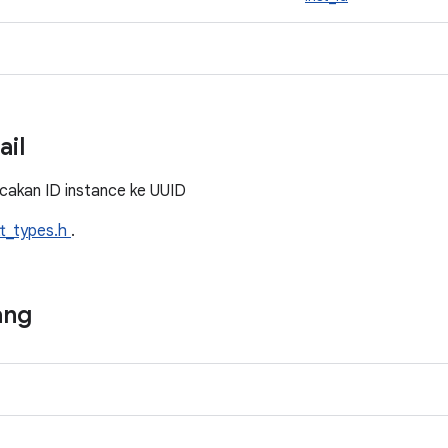
ail
akan ID instance ke UUID
tt_types.h
.
ang