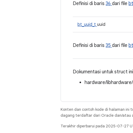
Definisi di baris
36
dari file
b
bt_uuid_t
uuid
Definisi di baris
35
dari file
b
Dokumentasi untuk struct ini d
hardware/libhardware
Konten dan contoh kode di halaman ini t
dagang terdaftar dari Oracle dan/atau af
Terakhir diperbarui pada 2025-07-27 U