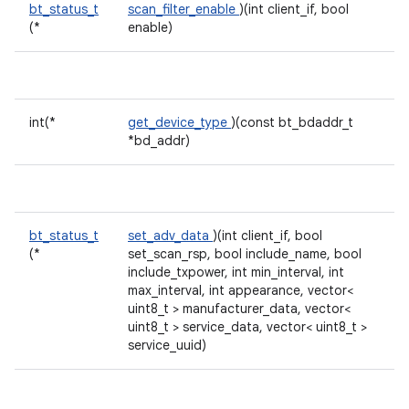
bt_status_t
scan_filter_enable
)(int client_if, bool
(*
enable)
int(*
get_device_type
)(const bt_bdaddr_t
*bd_addr)
bt_status_t
set_adv_data
)(int client_if, bool
(*
set_scan_rsp, bool include_name, bool
include_txpower, int min_interval, int
max_interval, int appearance, vector<
uint8_t > manufacturer_data, vector<
uint8_t > service_data, vector< uint8_t >
service_uuid)