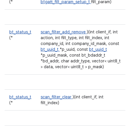
(*
btgatt_filt_param_setup_t
filt_param)
bt_status_t
scan_filter_add_remove
)(int client_if, int
(*
action, int filt_type, int filt_index, int
company_id, int company_id_mask, const
bt_uuid_t
*p_uuid, const
bt_uuid_t
*p_uuid_mask, const bt_bdaddr_t
*bd_addr, char addr_type, vector< uint8_t
> data, vector< uint8_t > p_mask)
bt_status_t
scan_filter_clear
)(int client_if, int
(*
filt_index)