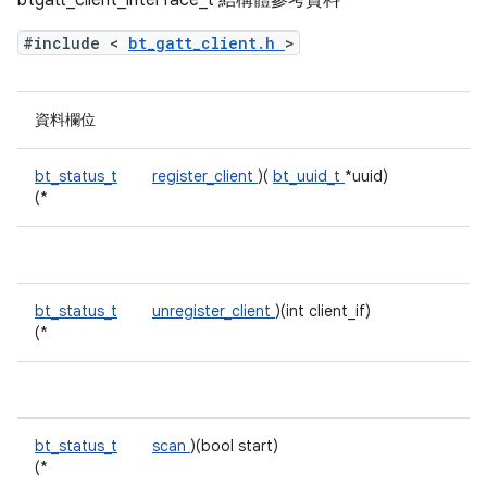
btgatt_client_interface_t 結構體參考資料
#include <
bt_gatt_client.h
>
資料欄位
bt_status_t
register_client
)(
bt_uuid_t
*uuid)
(*
bt_status_t
unregister_client
)(int client_if)
(*
bt_status_t
scan
)(bool start)
(*