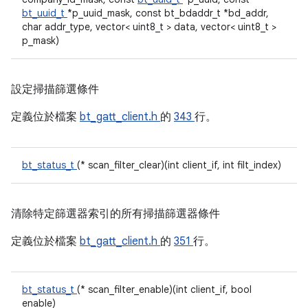
bt_uuid_t
*p_uuid_mask, const bt_bdaddr_t *bd_addr,
char addr_type, vector< uint8_t > data, vector< uint8_t >
p_mask)
設定掃描篩選條件
定義位於檔案
bt_gatt_client.h
的
343
行。
bt_status_t
(* scan_filter_clear)(int client_if, int filt_index)
清除特定篩選器索引的所有掃描篩選器條件
定義位於檔案
bt_gatt_client.h
的
351
行。
bt_status_t
(* scan_filter_enable)(int client_if, bool
enable)