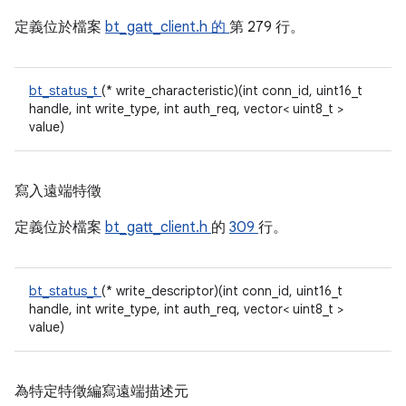
定義位於檔案
bt_gatt_client.h 的
第 279 行。
bt_status_t
(* write_characteristic)(int conn_id, uint16_t
handle, int write_type, int auth_req, vector< uint8_t >
value)
寫入遠端特徵
定義位於檔案
bt_gatt_client.h
的
309
行。
bt_status_t
(* write_descriptor)(int conn_id, uint16_t
handle, int write_type, int auth_req, vector< uint8_t >
value)
為特定特徵編寫遠端描述元