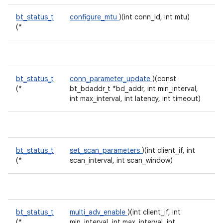
bt_status_t
configure_mtu
)(int conn_id, int mtu)
(*
bt_status_t
conn_parameter_update
)(const
(*
bt_bdaddr_t *bd_addr, int min_interval,
int max_interval, int latency, int timeout)
bt_status_t
set_scan_parameters
)(int client_if, int
(*
scan_interval, int scan_window)
bt_status_t
multi_adv_enable
)(int client_if, int
(*
min_interval, int max_interval, int