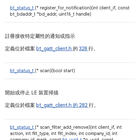
bt_status_t
(* register_for_notification)(int client_if, const
bt_bdaddr_t *bd_addr, uint16_t handle)
註冊接收特定屬性的通知或指示
定義位於檔案
bt_gatt_client.h
的
328
行。
bt_status_t
(* scan)(bool start)
開始或停止 LE 裝置掃描
定義位於檔案
bt_gatt_client.h 的
282
行。
bt_status_t
(* scan_filter_add_remove)(int client_if, int
action, int filt_type, int filt_index, int company_id, int
company_id_mask, const
bt_uuid_t
*p_uuid, const