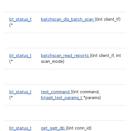
bt_status_t
batchscan_dis_batch_scan
)(int client_if)
(*
bt_status_t
batchscan_read_reports
)(int client_if, int
(*
scan_mode)
bt_status_t
test_command
)(int command,
(*
btgatt_test_params_t
*params)
bt_status_t
get_gatt_db
)(int conn_id)