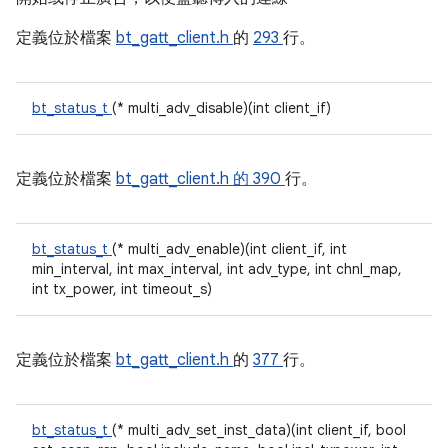
定義位於檔案
bt_gatt_client.h
的
293
行。
bt_status_t
(* multi_adv_disable)(int client_if)
定義位於檔案
bt_gatt_client.h 的
390
行。
bt_status_t
(* multi_adv_enable)(int client_if, int
min_interval, int max_interval, int adv_type, int chnl_map,
int tx_power, int timeout_s)
定義位於檔案
bt_gatt_client.h
的
377
行。
bt_status_t
(* multi_adv_set_inst_data)(int client_if, bool