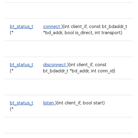
bt_status_t
connect
)(int client_if, const bt_bdaddr_t
(*
*bd_addr, bool is_direct, int transport)
bt_status_t
disconnect
)(int client_if, const
(*
bt_bdaddr_t *bd_addr, int conn_id)
bt_status_t
listen
)(int client_if, bool start)
(*