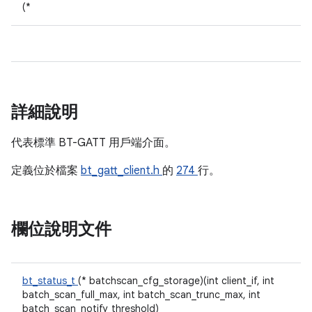
(*
詳細說明
代表標準 BT-GATT 用戶端介面。
定義位於檔案
bt_gatt_client.h
的
274
行。
欄位說明文件
bt_status_t
(* batchscan_cfg_storage)(int client_if, int
batch_scan_full_max, int batch_scan_trunc_max, int
batch_scan_notify_threshold)