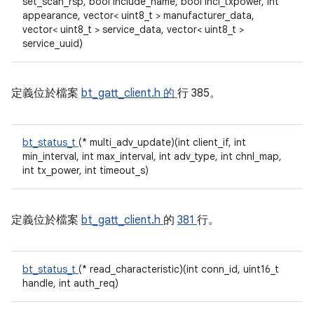
set_scan_rsp, bool include_name, bool incl_txpower, int
appearance, vector< uint8_t > manufacturer_data,
vector< uint8_t > service_data, vector< uint8_t >
service_uuid)
定義位於檔案
bt_gatt_client.h 的
行 385。
bt_status_t
(* multi_adv_update)(int client_if, int
min_interval, int max_interval, int adv_type, int chnl_map,
int tx_power, int timeout_s)
定義位於檔案
bt_gatt_client.h
的
381
行。
bt_status_t
(* read_characteristic)(int conn_id, uint16_t
handle, int auth_req)