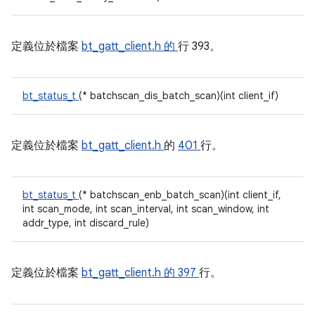
定義位於檔案
bt_gatt_client.h 的
行 393。
bt_status_t
(* batchscan_dis_batch_scan)(int client_if)
定義位於檔案
bt_gatt_client.h
的
401
行。
bt_status_t
(* batchscan_enb_batch_scan)(int client_if,
int scan_mode, int scan_interval, int scan_window, int
addr_type, int discard_rule)
定義位於檔案
bt_gatt_client.h 的
397
行。