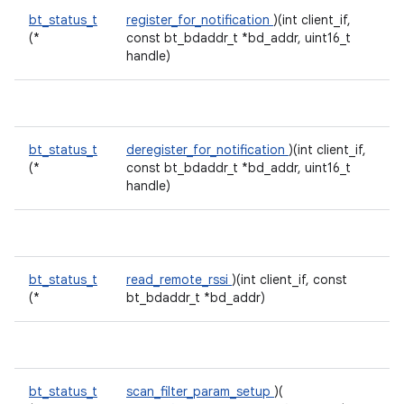
bt_status_t
register_for_notification
)(int client_if,
(*
const bt_bdaddr_t *bd_addr, uint16_t
handle)
bt_status_t
deregister_for_notification
)(int client_if,
(*
const bt_bdaddr_t *bd_addr, uint16_t
handle)
bt_status_t
read_remote_rssi
)(int client_if, const
(*
bt_bdaddr_t *bd_addr)
bt_status_t
scan_filter_param_setup
)(