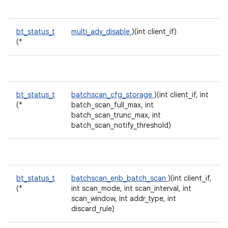
bt_status_t
multi_adv_disable
)(int client_if)
(*
bt_status_t
batchscan_cfg_storage
)(int client_if, int
(*
batch_scan_full_max, int
batch_scan_trunc_max, int
batch_scan_notify_threshold)
bt_status_t
batchscan_enb_batch_scan
)(int client_if,
(*
int scan_mode, int scan_interval, int
scan_window, int addr_type, int
discard_rule)