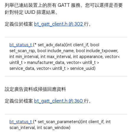
列舉已連結裝置上的所有 GATT 服務。您可以選擇是否要
針對特定 UUID 篩選結果。
定義位於檔案
bt_gatt_client.h 的
302
行。
bt_status_t
(* set_adv_data)(int client_if, bool
set_scan_rsp, bool include_name, bool include_txpower,
int min_interval, int max_interval, int appearance, vector<
uint8_t > manufacturer_data, vector< uint8_t >
service_data, vector< uint8_t > service_uuid)
設定廣告資料或掃描回應資料
定義位於檔案
bt_gatt_client.h 的
360
行。
bt_status_t
(* set_scan_parameters)(int client_if, int
scan_interval, int scan_window)