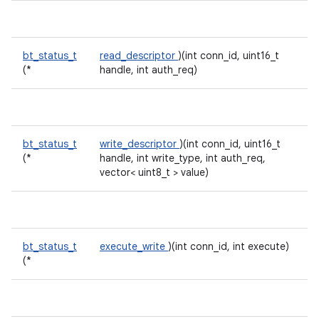
bt_status_t
read_descriptor
)(int conn_id, uint16_t
(*
handle, int auth_req)
bt_status_t
write_descriptor
)(int conn_id, uint16_t
(*
handle, int write_type, int auth_req,
vector< uint8_t > value)
bt_status_t
execute_write
)(int conn_id, int execute)
(*