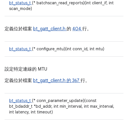
bt_status_t
(* batchscan_read_reports)(int client_if, int
scan_mode)
定義位於檔案
bt_gatt_client.h
的
404
行。
bt_status_t
(* configure_mtu)(int conn_id, int mtu)
設定特定連線的 MTU
定義位於檔案
bt_gatt_client.h 的
367
行。
bt_status_t
(* conn_parameter_update)(const
bt_bdaddr_t *bd_addr, int min_interval, int max_interval,
int latency, int timeout)