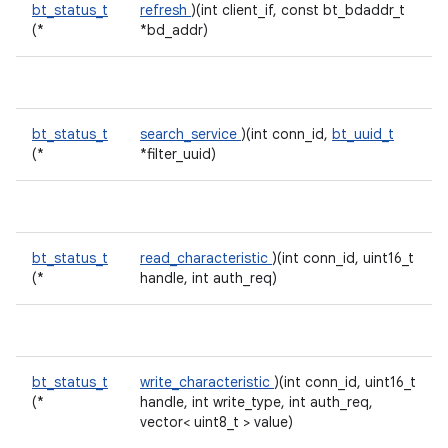
bt_status_t
refresh
)(int client_if, const bt_bdaddr_t
(*
*bd_addr)
bt_status_t
search_service
)(int conn_id,
bt_uuid_t
(*
*filter_uuid)
bt_status_t
read_characteristic
)(int conn_id, uint16_t
(*
handle, int auth_req)
bt_status_t
write_characteristic
)(int conn_id, uint16_t
(*
handle, int write_type, int auth_req,
vector< uint8_t > value)