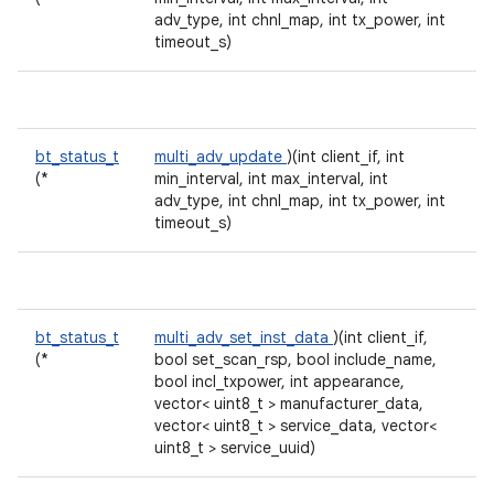
adv_type, int chnl_map, int tx_power, int
timeout_s)
bt_status_t
multi_adv_update
)(int client_if, int
(*
min_interval, int max_interval, int
adv_type, int chnl_map, int tx_power, int
timeout_s)
bt_status_t
multi_adv_set_inst_data
)(int client_if,
(*
bool set_scan_rsp, bool include_name,
bool incl_txpower, int appearance,
vector< uint8_t > manufacturer_data,
vector< uint8_t > service_data, vector<
uint8_t > service_uuid)