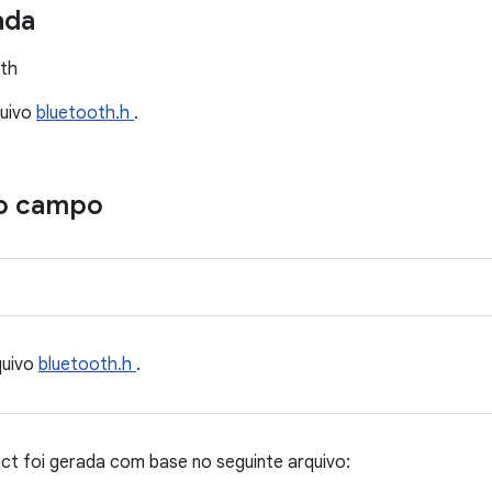
ada
oth
quivo
bluetooth.h
.
o campo
quivo
bluetooth.h
.
t foi gerada com base no seguinte arquivo: