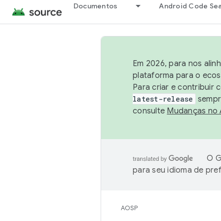
Documentos
Android Code Se
Em 2026, para nos alin
plataforma para o ecos
Para criar e contribuir
latest-release
sempre
consulte
Mudanças no
O G
para seu idioma de pre
AOSP