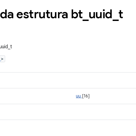
da estrutura bt
_
uuid
_
t
uuid_t
h
>
uu
[16]