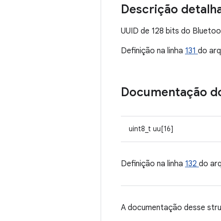
Descrição detalh
UUID de 128 bits do Blueto
Definição na linha
131
do ar
Documentação d
uint8_t uu[16]
Definição na linha
132
do ar
A documentação desse struc