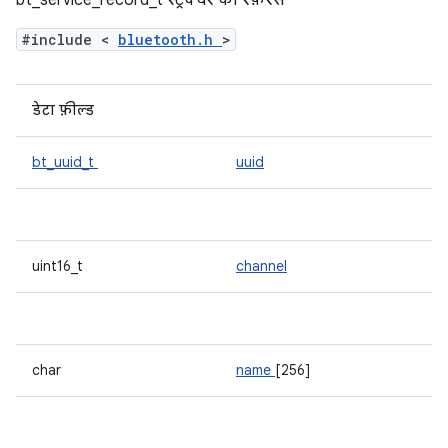
bt_service_record_t स्ट्रक्चर का रेफ़रंस
#include <
bluetooth.h
>
डेटा फ़ील्ड
bt_uuid_t
uuid
uint16_t
channel
char
name
[256]