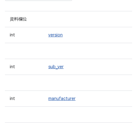
資料欄位
int
version
int
sub_ver
int
manufacturer