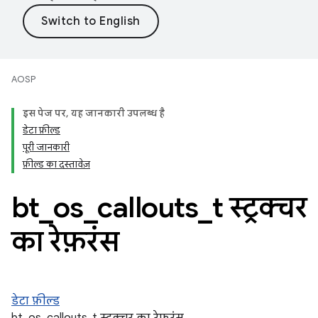
AOSP
इस पेज पर, यह जानकारी उपलब्ध है
डेटा फ़ील्ड
पूरी जानकारी
फ़ील्ड का दस्तावेज़
bt
_
os
_
callouts
_
t स्ट्रक्चर
का रेफ़रंस
डेटा फ़ील्ड