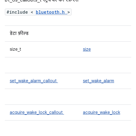
bt_os_callouts_t स्ट्रक्चर का रेफ़रंस
#include <
bluetooth.h
>
डेटा फ़ील्ड
size_t
size
set_wake_alarm_callout
set_wake_alarm
acquire_wake_lock_callout
acquire_wake_lock