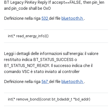
BT Legacy PinKey Reply If accept==FALSE, then pin_len
and pin_code shall be 0x0
Definizione nella riga
532
del file
bluetooth.h
.
int(* read_energy_info)()
Leggi i dettagli delle informazioni sull'energia: il valore
restituito indica BT_STATUS_SUCCESS o
BT_STATUS_NOT_READY. Il successo indica che il
comando VSC è stato inviato al controller
Definizione nella riga
567
del file
bluetooth.h
.
int(* remove_bond)(const bt_bdaddr_t *bd_addr)