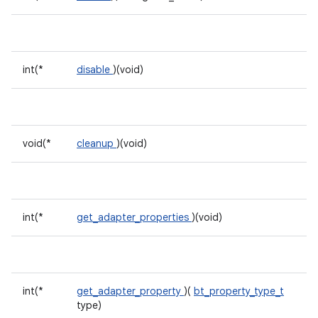
int(*
disable
)(void)
void(*
cleanup
)(void)
int(*
get_adapter_properties
)(void)
int(*
get_adapter_property
)(
bt_property_type_t
type)