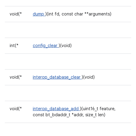
void(*
dump
)(int fd, const char **arguments)
int(*
config_clear
)(void)
void(*
interop_database_clear
)(void)
void(*
interop_database_add
)(uint16_t feature,
const bt_bdaddr_t *addr, size_t len)