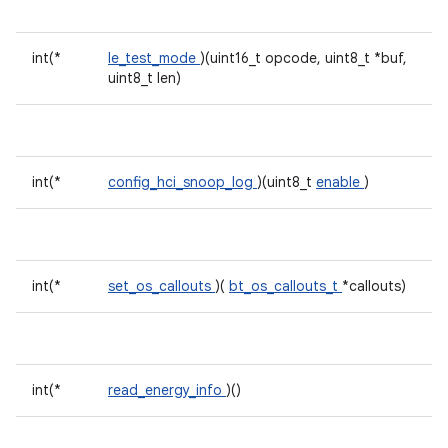
int(*
le_test_mode
)(uint16_t opcode, uint8_t *buf,
uint8_t len)
int(*
config_hci_snoop_log
)(uint8_t
enable
)
int(*
set_os_callouts
)(
bt_os_callouts_t
*callouts)
int(*
read_energy_info
)()