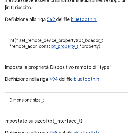
metodo deve essere chiamato immediatamente dopo un
|init| riuscito.
Definizione alla riga
562
del file
bluetooth.h
.
int(* set_remote_device_property)(bt_bdaddr_t
*remote_addr, const
bt_property_t
*property)
Imposta la proprietà Dispositivo remoto di "type"
Definizione nella riga
494
del file
bluetooth.h
.
Dimensione size_t
impostato su sizeof(bt_interface_t)