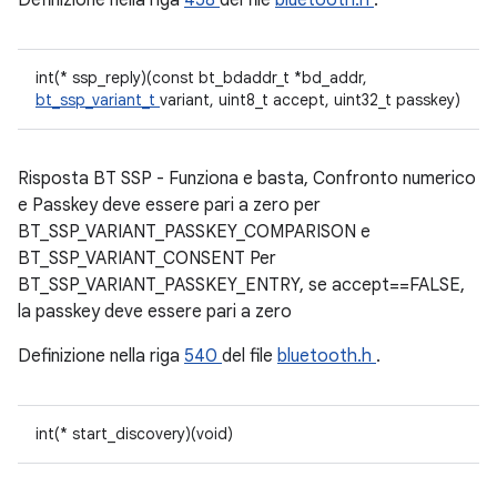
Definizione nella riga
458
del file
bluetooth.h
.
int(* ssp_reply)(const bt_bdaddr_t *bd_addr,
bt_ssp_variant_t
variant, uint8_t accept, uint32_t passkey)
Risposta BT SSP - Funziona e basta, Confronto numerico
e Passkey deve essere pari a zero per
BT_SSP_VARIANT_PASSKEY_COMPARISON e
BT_SSP_VARIANT_CONSENT Per
BT_SSP_VARIANT_PASSKEY_ENTRY, se accept==FALSE,
la passkey deve essere pari a zero
Definizione nella riga
540
del file
bluetooth.h
.
int(* start_discovery)(void)