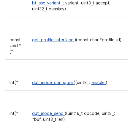
bt_ssp_variant_t
variant, uint8_t accept,
uint32_t passkey)
const
get_profile_interface
)(const char *profile_id)
void *
(*
int(*
dut_mode_configure
)(uint8_t
enable
)
int(*
dut_mode_send
)(uint16_t opcode, uint8_t
*buf, uint8_t len)