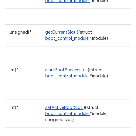
boot_control_module
*module)
unsigned(*
getCurrentSlot
)(struct
boot_control_module
*module)
int(*
markBootSuccessful
)(struct
boot_control_module
*module)
int(*
setActiveBootSlot
)(struct
boot_control_module
*module,
unsigned slot)