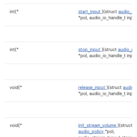
int(*
start_input
)(struct
audio_po
*pol, audio_io_handle_t input
int(*
stop_input
)(struct
audio_po
*pol, audio_io_handle_t input
void(*
release_input
)(struct
audio_
*pol, audio_io_handle_t input
void(*
init_stream_volume
)(struct
audio_policy
*pol,