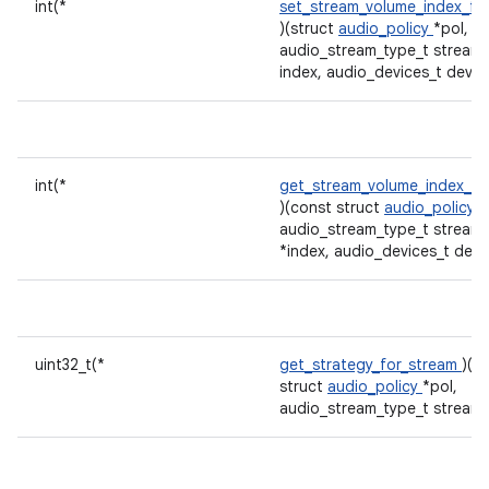
int(*
set_stream_volume_index_fo
)(struct
audio_policy
*pol,
audio_stream_type_t stream, 
index, audio_devices_t devic
int(*
get_stream_volume_index_fo
)(const struct
audio_policy
*
audio_stream_type_t stream, 
*index, audio_devices_t devi
uint32_t(*
get_strategy_for_stream
)(c
struct
audio_policy
*pol,
audio_stream_type_t stream)