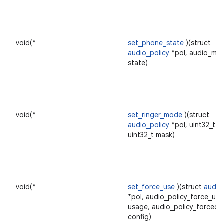
void(*
set_phone_state
)(struct
audio_policy
*pol, audio_mo
state)
void(*
set_ringer_mode
)(struct
audio_policy
*pol, uint32_t 
uint32_t mask)
void(*
set_force_use
)(struct
audio
*pol, audio_policy_force_use
usage, audio_policy_forced_
config)