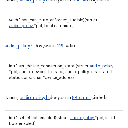
Tanımı,
audio_policy.h
dosyasının
154. satırı
içindedir.
void(* set_can_mute_enforced_audible)(struct
audio_policy
*pol, bool can_mute)
audio_policy.h
dosyasının
119
satırı
int(* set_device_connection_state)(struct
audio_policy
*pol, audio_devices_t device, audio_policy_dev_state_t
state, const char *device_address)
Tanımı,
audio_policy.h
dosyasının
89. satırı
içindedir.
int(* set_effect_enabled)(struct
audio_policy
*pol, int id,
bool enabled)