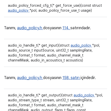
audio_policy_forced_cfg_t(* get_force_use)(const struct
audio_policy
*pol, audio_policy_force_use_t usage)
Tanımı,
audio_policy.h
dosyasının
114.
satırındadır.
audio_io_handle_t(* get_input)(struct
audio_policy
*pol,
audio_source_t inputSource, uint32_t samplingRate,
audio_format_t format, audio_channel_mask_t
channelMask, audio_in_acoustics_t acoustics)
Tanımı,
audio_policy.h
dosyasının
158. satırı
içindedir.
audio_io_handle_t(* get_output)(struct
audio_policy
*pol,
audio_stream_type_t stream, uint32_t samplingRate,
audio_format_t format, audio_channel_mask_t
channelMask, audio_output_flags_t flags, const