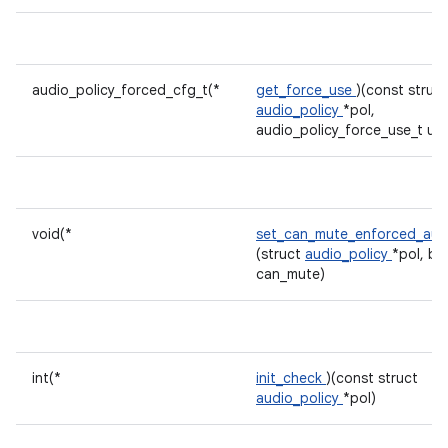
audio_policy_forced_cfg_t(*
get_force_use
)(const struct
audio_policy
*pol,
audio_policy_force_use_t us
void(*
set_can_mute_enforced_aud
(struct
audio_policy
*pol, bo
can_mute)
int(*
init_check
)(const struct
audio_policy
*pol)