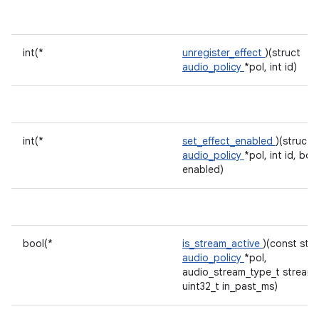
int(*
unregister_effect
)(struct
audio_policy
*pol, int id)
int(*
set_effect_enabled
)(struct
audio_policy
*pol, int id, boo
enabled)
bool(*
is_stream_active
)(const stru
audio_policy
*pol,
audio_stream_type_t stream,
uint32_t in_past_ms)