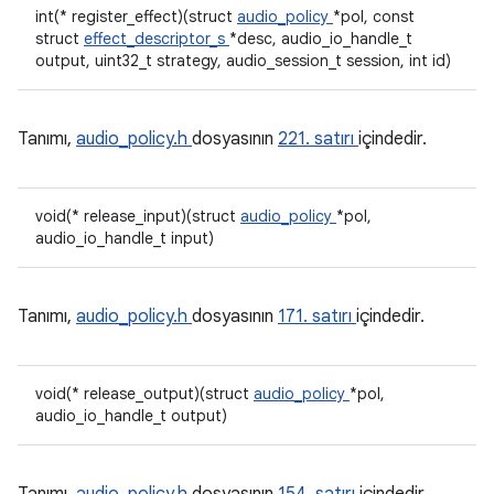
int(* register_effect)(struct
audio_policy
*pol, const
struct
effect_descriptor_s
*desc, audio_io_handle_t
output, uint32_t strategy, audio_session_t session, int id)
Tanımı,
audio_policy.h
dosyasının
221. satırı
içindedir.
void(* release_input)(struct
audio_policy
*pol,
audio_io_handle_t input)
Tanımı,
audio_policy.h
dosyasının
171. satırı
içindedir.
void(* release_output)(struct
audio_policy
*pol,
audio_io_handle_t output)