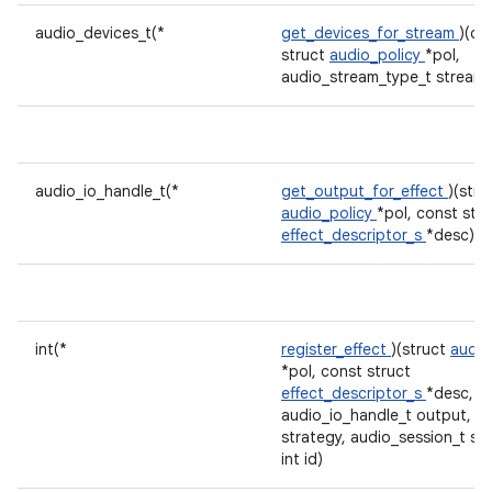
audio_devices_t(*
get_devices_for_stream
)(co
struct
audio_policy
*pol,
audio_stream_type_t stream)
audio_io_handle_t(*
get_output_for_effect
)(stru
audio_policy
*pol, const stru
effect_descriptor_s
*desc)
int(*
register_effect
)(struct
audio
*pol, const struct
effect_descriptor_s
*desc,
audio_io_handle_t output, ui
strategy, audio_session_t ses
int id)