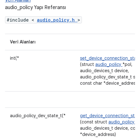
Veri Alanları
audio_policy Yapı Referansı
#include <
audio_policy.h
>
Veri Alanları
int(*
set_device_connection_stat
(struct
audio_policy
*pol,
audio_devices_t device,
audio_policy_dev_state_t sta
const char *device_address)
audio_policy_dev_state_t(*
get_device_connection_sta
(const struct
audio_policy
*p
audio_devices_t device, cons
*device_address)