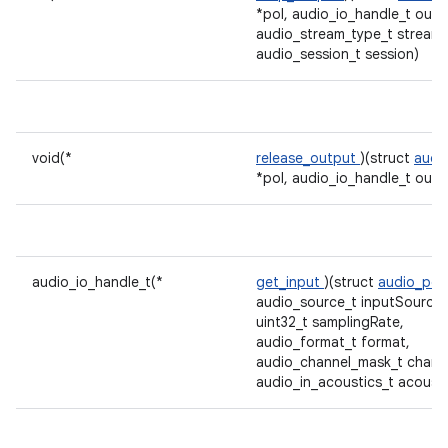
*pol, audio_io_handle_t outp
audio_stream_type_t stream,
audio_session_t session)
void(*
release_output
)(struct
audi
*pol, audio_io_handle_t outp
audio_io_handle_t(*
get_input
)(struct
audio_pol
audio_source_t inputSource,
uint32_t samplingRate,
audio_format_t format,
audio_channel_mask_t chann
audio_in_acoustics_t acousti