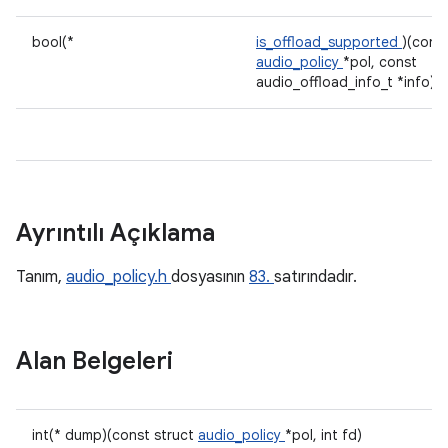
bool(*
is_offload_supported
)(const
audio_policy
*pol, const
audio_offload_info_t *info)
Ayrıntılı Açıklama
Tanım,
audio_policy.h
dosyasının
83.
satırındadır.
Alan Belgeleri
int(* dump)(const struct
audio_policy
*pol, int fd)