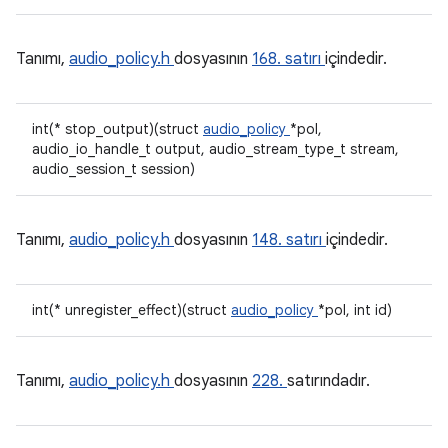
Tanımı,
audio_policy.h
dosyasının
168. satırı
içindedir.
int(* stop_output)(struct
audio_policy
*pol,
audio_io_handle_t output, audio_stream_type_t stream,
audio_session_t session)
Tanımı,
audio_policy.h
dosyasının
148. satırı
içindedir.
int(* unregister_effect)(struct
audio_policy
*pol, int id)
Tanımı,
audio_policy.h
dosyasının
228.
satırındadır.