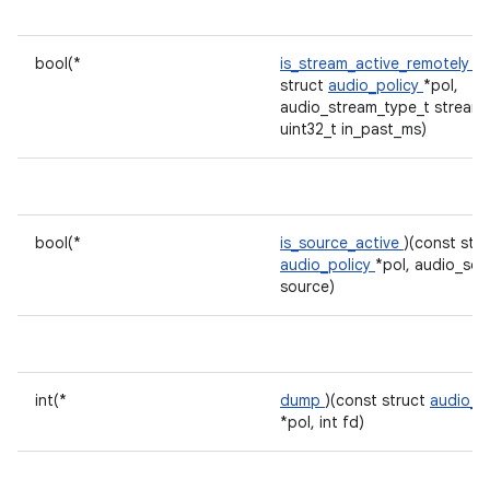
bool(*
is_stream_active_remotely
)(
struct
audio_policy
*pol,
audio_stream_type_t stream,
uint32_t in_past_ms)
bool(*
is_source_active
)(const stru
audio_policy
*pol, audio_sou
source)
int(*
dump
)(const struct
audio_p
*pol, int fd)