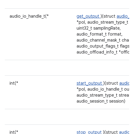
audio_io_handle_t(*
get_output
)(struct
audio_po
*pol, audio_stream_type_t st
uint32_t samplingRate,
audio_format_t format,
audio_channel_mask_t chann
audio_output_flags_t flags, 
audio_offload_info_t *offloa
int(*
start_output
)(struct
audio_p
*pol, audio_io_handle_t outp
audio_stream_type_t stream,
audio_session_t session)
int(*
stop_output
)(struct
audio_p