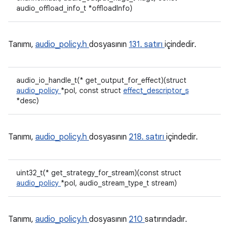
audio_offload_info_t *offloadInfo)
Tanımı,
audio_policy.h
dosyasının
131. satırı
içindedir.
audio_io_handle_t(* get_output_for_effect)(struct
audio_policy
*pol, const struct
effect_descriptor_s
*desc)
Tanımı,
audio_policy.h
dosyasının
218. satırı
içindedir.
uint32_t(* get_strategy_for_stream)(const struct
audio_policy
*pol, audio_stream_type_t stream)
Tanımı,
audio_policy.h
dosyasının
210
satırındadır.