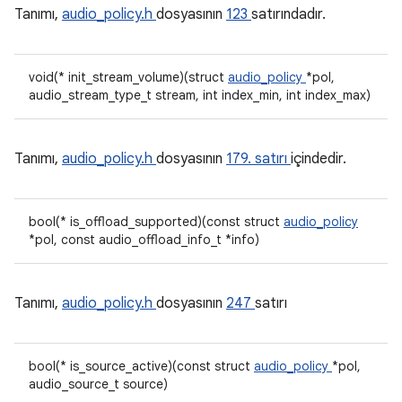
Tanımı,
audio_policy.h
dosyasının
123
satırındadır.
void(* init_stream_volume)(struct
audio_policy
*pol,
audio_stream_type_t stream, int index_min, int index_max)
Tanımı,
audio_policy.h
dosyasının
179. satırı
içindedir.
bool(* is_offload_supported)(const struct
audio_policy
*pol, const audio_offload_info_t *info)
Tanımı,
audio_policy.h
dosyasının
247
satırı
bool(* is_source_active)(const struct
audio_policy
*pol,
audio_source_t source)