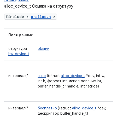
Поля данных
alloc_device_t Ссылка на структуру
#include <
gralloc.h
>
Поля данных
структура
общий
hw_device_t
интервал(*
alloc
)(struct
alloc_device_t
*dev, int w,
int h, формат int, использование int,
buffer_handle_t *handle, int *stride)
интервал(*
бесплатно
)(struct
alloc_device_t
*dev,
дескриптор buffer_handle_t)