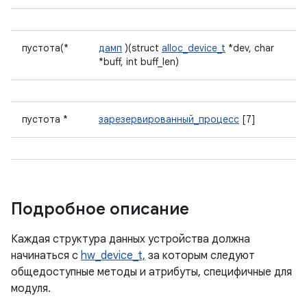
пустота(*
дамп
)(struct
alloc_device_t
*dev, char
*buff, int buff_len)
пустота *
зарезервированный_процесс
[7]
Подробное описание
Каждая структура данных устройства должна
начинаться с
hw_device_t,
за которым следуют
общедоступные методы и атрибуты, специфичные для
модуля.