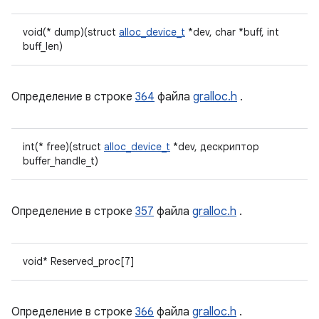
void(* dump)(struct
alloc_device_t
*dev, char *buff, int
buff_len)
Определение в строке
364
файла
gralloc.h
.
int(* free)(struct
alloc_device_t
*dev, дескриптор
buffer_handle_t)
Определение в строке
357
файла
gralloc.h
.
void* Reserved_proc[7]
Определение в строке
366
файла
gralloc.h
.