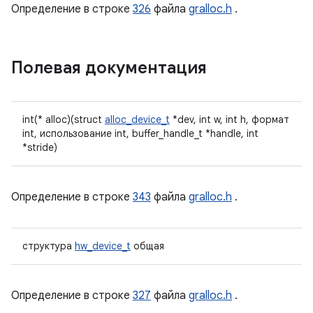
Определение в строке
326
файла
gralloc.h
.
Полевая документация
int(* alloc)(struct
alloc_device_t
*dev, int w, int h, формат
int, использование int, buffer_handle_t *handle, int
*stride)
Определение в строке
343
файла
gralloc.h
.
структура
hw_device_t
общая
Определение в строке
327
файла
gralloc.h
.