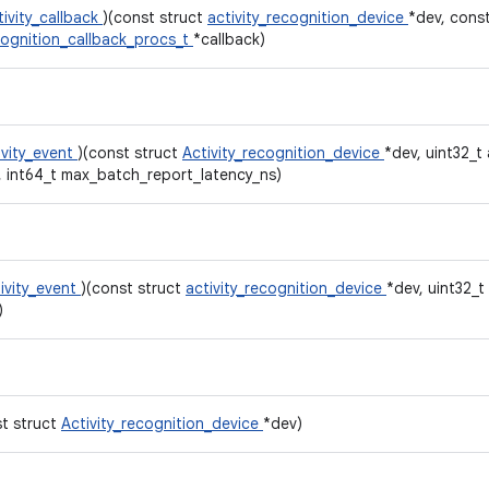
tivity_callback
)(const struct
activity_recognition_device
*dev, cons
cognition_callback_procs_t
*callback)
ivity_event
)(const struct
Activity_recognition_device
*dev, uint32_t 
, int64_t max_batch_report_latency_ns)
ivity_event
)(const struct
activity_recognition_device
*dev, uint32_t
)
st struct
Activity_recognition_device
*dev)