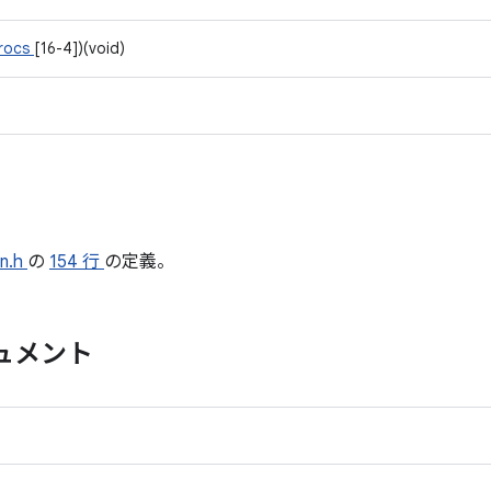
procs
[16-4])(void)
on.h
の
154 行
の定義。
ュメント