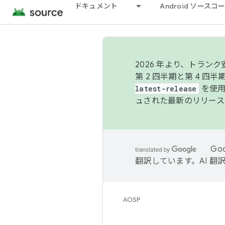
ドキュメント
Android ソース
2026 年より、トラ
第 2 四半期と第 4 四
latest-release
を使用
ュされた最新のリリース
Go
翻訳しています。AI 
AOSP