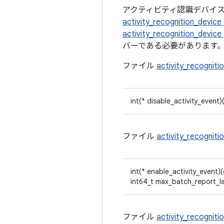
アクティビティ認識デバイ
activity_recognition_device
activity_recognition_device
バーである必要があります
ファイル
activity_recogniti
int(* disable_activity_event
ファイル
activity_recogniti
int(* enable_activity_event)
int64_t max_batch_report_l
ファイル
activity_recogniti