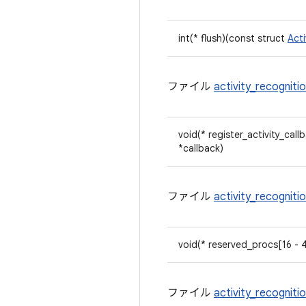
int(* flush)(const struct
Act
ファイル
activity_recogniti
void(* register_activity_cal
*callback)
ファイル
activity_recogniti
void(* reserved_procs[16 - 4
ファイル
activity_recogniti