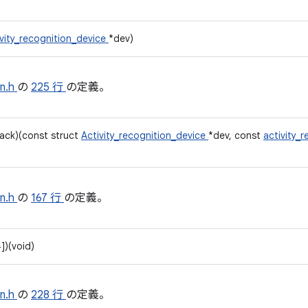
ivity_recognition_device
*dev)
on.h
の
225 行
の定義。
lback)(const struct
Activity_recognition_device
*dev, const
activity_
on.h
の
167 行
の定義。
])(void)
on.h
の
228 行
の定義。