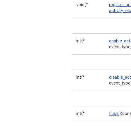
void(*
register_ac
activity_re
int(*
enable_act
event_type
int(*
disable_act
event_type
int(*
flush
)(con