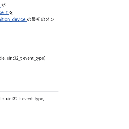
t
が
ce_t
を
nition_device
の最初のメン
dle, uint32_t event_type)
dle, uint32_t event_type,