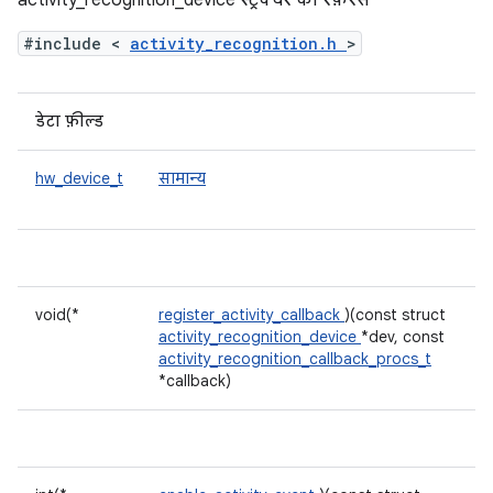
activity_recognition_device स्ट्रक्चर का रेफ़रंस
#include <
activity_recognition.h
>
डेटा फ़ील्ड
hw_device_t
सामान्य
void(*
register_activity_callback
)(const struct
activity_recognition_device
*dev, const
activity_recognition_callback_procs_t
*callback)