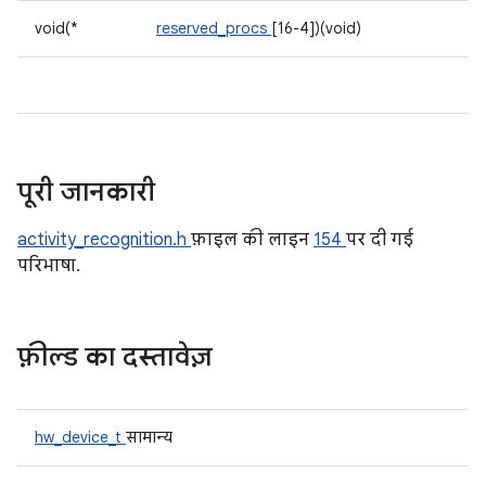
void(*
reserved_procs
[16-4])(void)
पूरी जानकारी
activity_recognition.h
फ़ाइल की लाइन
154
पर दी गई
परिभाषा.
फ़ील्ड का दस्तावेज़
hw_device_t
सामान्य