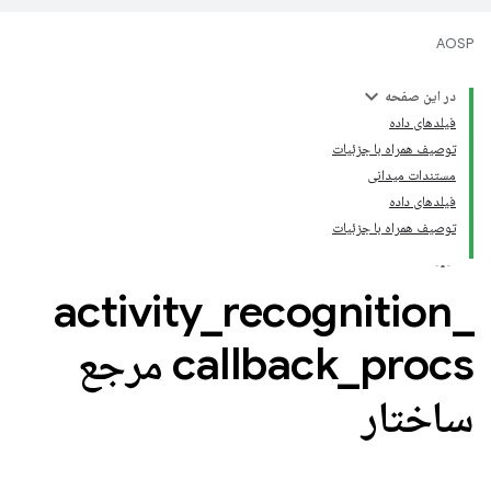
AOSP
در این صفحه
فیلدهای داده
توصیف همراه با جزئیات
مستندات میدانی
فیلدهای داده
توصیف همراه با جزئیات
activity
_
recognition
_
_
callback
procs مرجع
ساختار