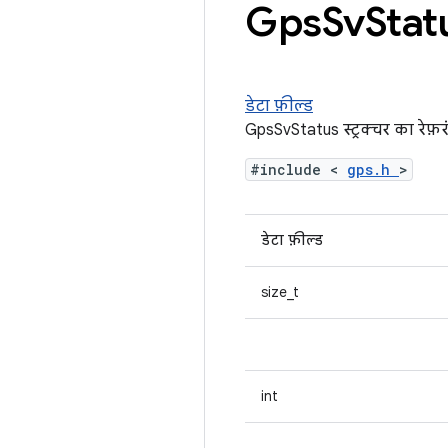
Gps
Sv
Statu
डेटा फ़ील्ड
GpsSvStatus स्ट्रक्चर का रेफ़र
#include <
gps.h
>
डेटा फ़ील्ड
size_t
int