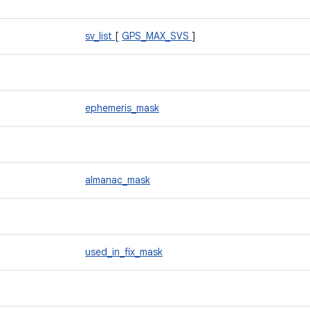
sv_list
[
GPS_MAX_SVS
]
ephemeris_mask
almanac_mask
used_in_fix_mask