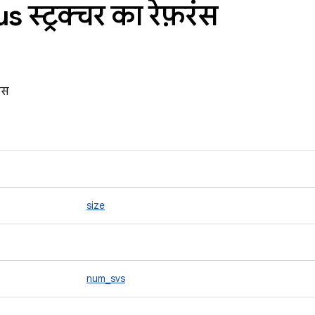
s स्ट्रक्चर का रेफ़रंस
ंस
size
num_svs