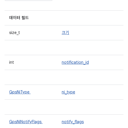
데이터 필드
size_t
크기
int
notification_id
GpsNiType
ni_type
GpsNiNotifyFlags
notify_flags