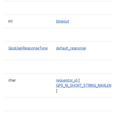
int
timeout
GpsUserResponseType
default_response
char
requestor_id
[
GPS_NI_SHORT_STRING_MAXLEN
]