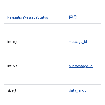
NavigationMessageStatus
स्थिति
int16_t
message_id
int16_t
submessage_id
size_t
data_length