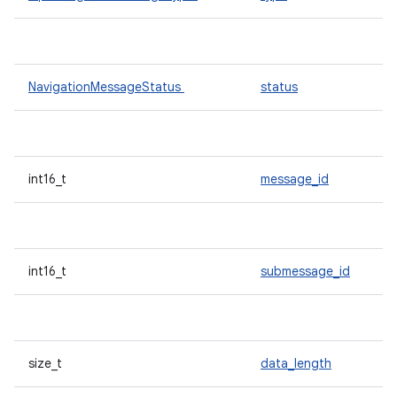
NavigationMessageStatus
status
int16_t
message_id
int16_t
submessage_id
size_t
data_length