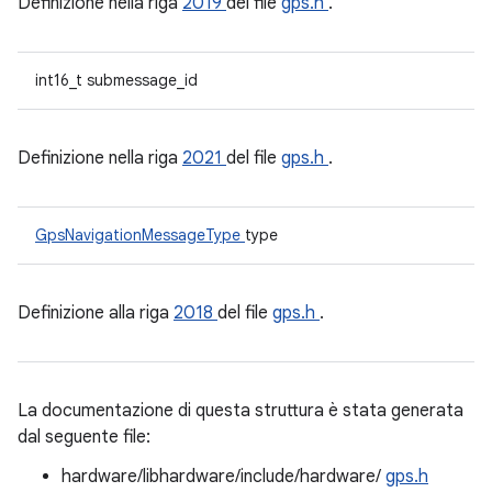
Definizione nella riga
2019
del file
gps.h
.
int16_t submessage_id
Definizione nella riga
2021
del file
gps.h
.
GpsNavigationMessageType
type
Definizione alla riga
2018
del file
gps.h
.
La documentazione di questa struttura è stata generata
dal seguente file:
hardware/libhardware/include/hardware/
gps.h