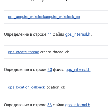
gps_acquire_wakelockacquire_wakelock_cb
Определение в строке
41
файла
gps_internal.h
.
gps_create_thread
create_thread_cb
Определение в строке
43
файла
gps_internal.h
.
gps_location_callback
location_cb
Определение в строке
36
файла
gps_internal.h
.