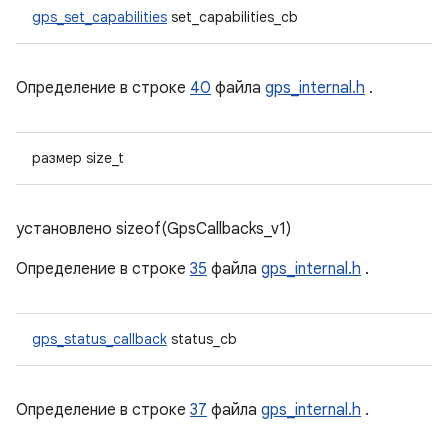
gps_set_capabilities
set_capabilities_cb
Определение в строке
40
файла
gps_internal.h
.
размер size_t
установлено sizeof(GpsCallbacks_v1)
Определение в строке
35
файла
gps_internal.h
.
gps_status_callback
status_cb
Определение в строке
37
файла
gps_internal.h
.