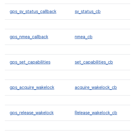
gps_sv_status_callback
sv_status_cb
gps_nmea_callback
nmea_cb
gps_set_capabilities
set_capabilities_cb
gps_acquire_wakelock
acquire_wakelock_cb
gps_release_wakelock
Release_wakelock_cb