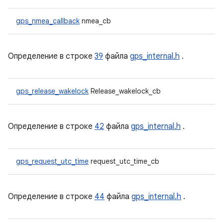
gps_nmea_callback
nmea_cb
Определение в строке
39
файла
gps_internal.h
.
gps_release_wakelock
Release_wakelock_cb
Определение в строке
42
файла
gps_internal.h
.
gps_request_utc_time
request_utc_time_cb
Определение в строке
44
файла
gps_internal.h
.