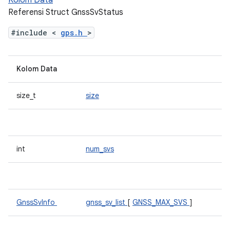
Kolom Data
Referensi Struct GnssSvStatus
#include <
gps.h
>
Kolom Data
size_t
size
int
num_svs
GnssSvInfo
gnss_sv_list
[
GNSS_MAX_SVS
]