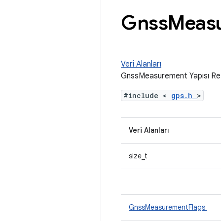
Gnss
Measu
Veri Alanları
GnssMeasurement Yapısı Re
#include <
gps.h
>
Veri Alanları
size_t
GnssMeasurementFlags