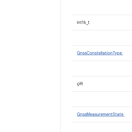
int16_t
GnssConstellationType
çift
GnssMeasurementState