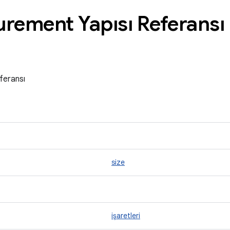
rement Yapısı Referansı
feransı
size
işaretleri