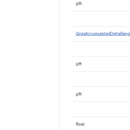
çift
GnssAccumulatedDeltaRan
çift
çift
float