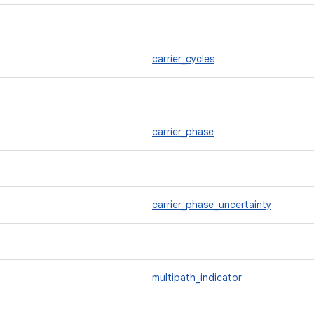
carrier_cycles
carrier_phase
carrier_phase_uncertainty
multipath_indicator