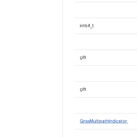
int64_t
çift
çift
GnssMultipathIndicator