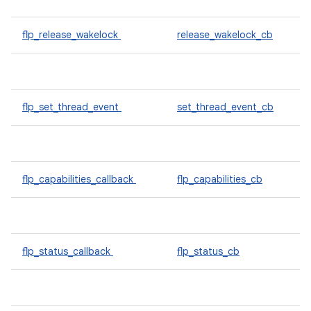
flp_release_wakelock
release_wakelock_cb
flp_set_thread_event
set_thread_event_cb
flp_capabilities_callback
flp_capabilities_cb
flp_status_callback
flp_status_cb