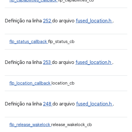
flp_capabilities_callback
flp_capabilities_cb
Definição na linha
252
do arquivo
fused_location.h
.
flp_status_callback
flp_status_cb
Definição na linha
253
do arquivo
fused_location.h
.
flp_location_callback
location_cb
Definição na linha
248
do arquivo
fused_location.h
.
flp_release_wakelock
release_wakelock_cb