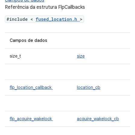
Campos de dados
Referência da estrutura FlpCallbacks
#include <
fused_location.h
>
Campos de dados
size_t
size
flp_location_callback
location_cb
flp_acquire_wakelock
acquire_wakelock_cb