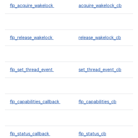
flp_acquire_wakelock
acquire_wakelock_cb
flp_release_wakelock
release_wakelock_cb
flp_set_thread_event
set_thread_event_cb
flp_capabilities_callback
flp_capabilities_cb
flp_status_callback
flp_status_cb