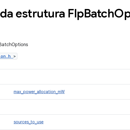
da estrutura Flp
Batch
Op
pBatchOptions
tion.h
>
max_power_allocation_mW
sources_to_use