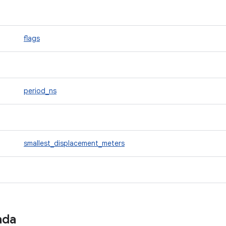
flags
period_ns
smallest_displacement_meters
ada