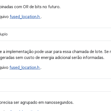
binadas com OR de bits no futuro.
quivo
fused_location.h
.
duplo
 a implementação pode usar para essa chamada de lote. S
geradas sem custo de energia adicional serão informadas.
quivo
fused_location.h
.
 precisa ser agrupado em nanossegundos.