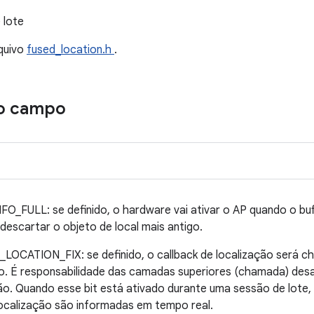
 lote
quivo
fused_location.h
.
o campo
ULL: se definido, o hardware vai ativar o AP quando o buff
 descartar o objeto de local mais antigo.
ATION_FIX: se definido, o callback de localização será c
o. É responsabilidade das camadas superiores (chamada) desa
. Quando esse bit está ativado durante uma sessão de lote, o
ocalização são informadas em tempo real.