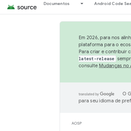
Documentos
Android Code Se
Em 2026, para nos alin
plataforma para o ecos
Para criar e contribuir
latest-release
sempre
consulte
Mudanças no
O G
para seu idioma de pre
AOSP