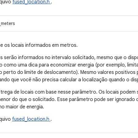
quivo
fused_location.h
.
_meters
e os locais informados em metros.
is serão informados no intervalo solicitado, mesmo que o dispo
o como uma dica para economizar energia (por exemplo, limita
ado perto do limite de deslocamento). Mesmo valores positivo
ando que você não precisa calcular a localização quando o dis
 entrega de locais com base nesse parâmetro. Os locais podem
or do que o solicitado. Esse parâmetro pode ser ignorado 
o maior de energia.
quivo
fused_location.h
.