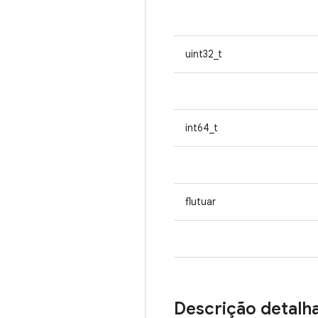
uint32_t
int64_t
flutuar
Descrição detalh