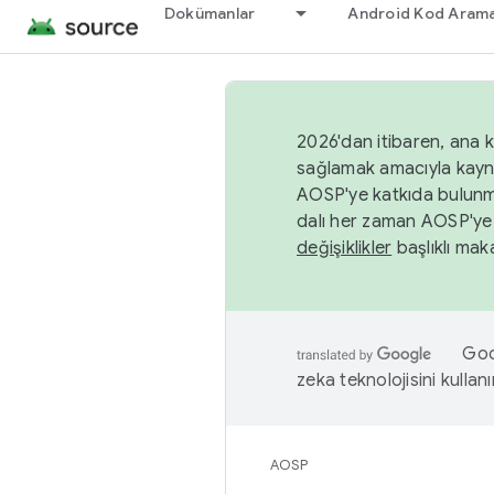
Dokümanlar
Android Kod Arama
2026'dan itibaren, ana k
sağlamak amacıyla kayn
AOSP'ye katkıda bulunm
dalı her zaman AOSP'ye 
değişiklikler
başlıklı maka
Goog
zeka teknolojisini kullanı
AOSP