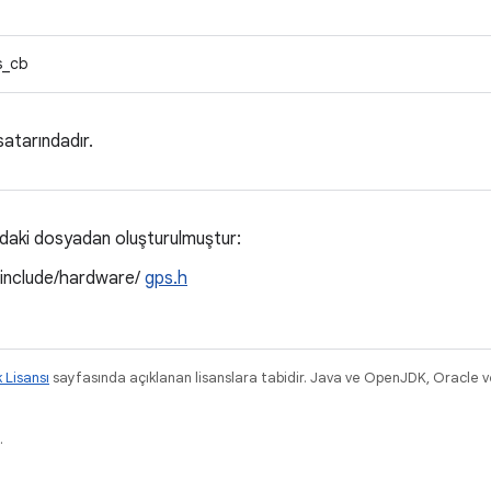
s_cb
satarındadır.
ıdaki dosyadan oluşturulmuştur:
/include/hardware/
gps.h
k Lisansı
sayfasında açıklanan lisanslara tabidir. Java ve OpenJDK, Oracle ve/v
.