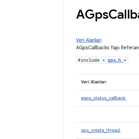
AGps
Callb
Veri Alanları
AGpsCallbacks Yapı Referan
#include <
gps.h
>
Veri Alanları
agps_status_callback
gps_create_thread