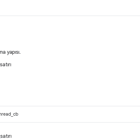
a
ma yapısı.
satırı
thread_cb
4
satırı