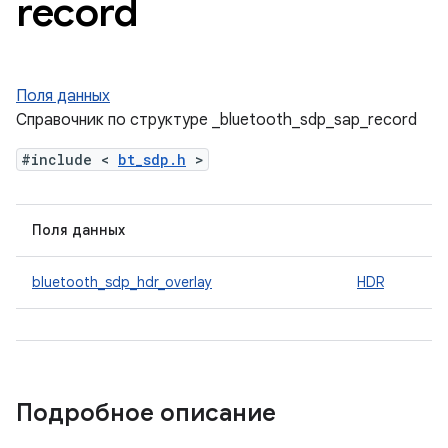
record
Поля данных
Справочник по структуре _bluetooth_sdp_sap_record
#include <
bt_sdp.h
>
Поля данных
bluetooth_sdp_hdr_overlay
HDR
Подробное описание