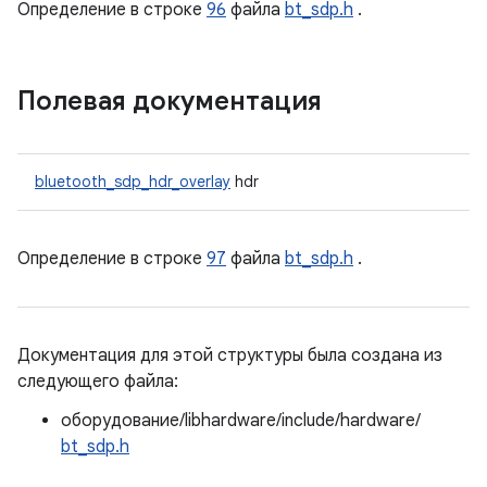
Определение в строке
96
файла
bt_sdp.h
.
Полевая документация
bluetooth_sdp_hdr_overlay
hdr
Определение в строке
97
файла
bt_sdp.h
.
Документация для этой структуры была создана из
следующего файла:
оборудование/libhardware/include/hardware/
bt_sdp.h