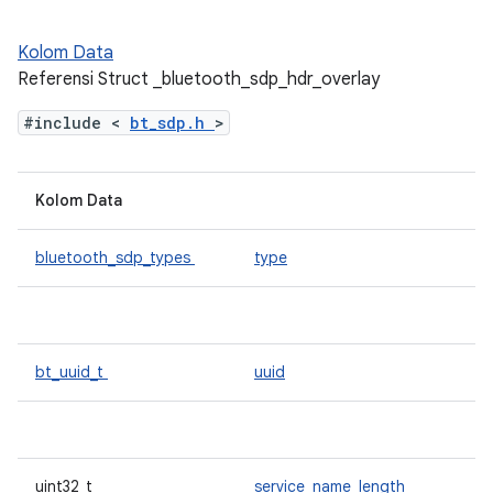
Kolom Data
Referensi Struct _bluetooth_sdp_hdr_overlay
#include <
bt_sdp.h
>
Kolom Data
bluetooth_sdp_types
type
bt_uuid_t
uuid
uint32_t
service_name_length