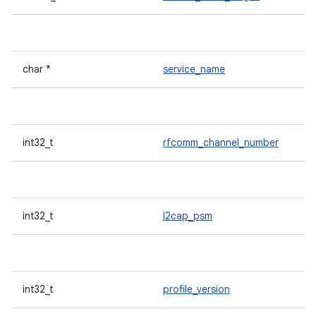
char *
service_name
int32_t
rfcomm_channel_number
int32_t
l2cap_psm
int32_t
profile_version