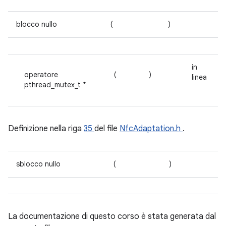
blocco nullo
(
)
in
operatore
(
)
linea
pthread_mutex_t *
Definizione nella riga
35
del file
NfcAdaptation.h
.
sblocco nullo
(
)
La documentazione di questo corso è stata generata dal