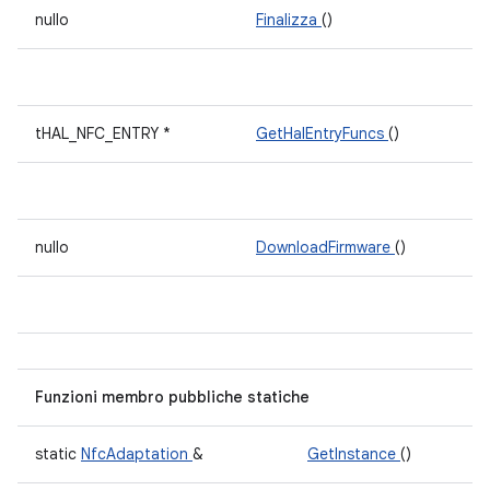
nullo
Finalizza
()
tHAL_NFC_ENTRY *
GetHalEntryFuncs
()
nullo
DownloadFirmware
()
Funzioni membro pubbliche statiche
static
NfcAdaptation
&
GetInstance
()