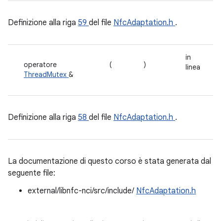
Definizione alla riga
59
del file
NfcAdaptation.h
.
in
operatore
(
)
linea
ThreadMutex
&
Definizione alla riga
58
del file
NfcAdaptation.h
.
La documentazione di questo corso è stata generata dal
seguente file:
external/libnfc-nci/src/include/
NfcAdaptation.h