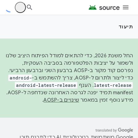
תיעוד
החל משנת 2026, כדי להתאים למודל הפיתוח היציב שלנו
ולשמור על יציבות הפלטפורמה בסביבה העסקית,
נפרסם קוד מקור ב-AOSP ברבעון השני וברבעון הרביעי.
כדי ליצור ולתרום ל-AOSP, צריך להשתמש ב-
android-
latest-release
. הענף
android-latest-release
manifest תמיד יפנה לגרסה האחרונה שנדחפה ל-AOSP.
מידע נוסף זמין במאמר
שינויים ב-AOSP
.
‫Google משתמשת בטכנולוגיית AI כדי לתרגם תוכן