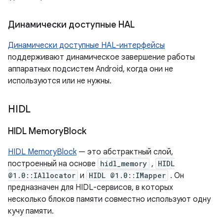
Динамически доступные HAL
Динамически доступные HAL-интерфейсы
поддерживают динамическое завершение работы
аппаратных подсистем Android, когда они не
используются или не нужны.
HIDL
HIDL Memory
Block
HIDL MemoryBlock
— это абстрактный слой,
построенный на основе
hidl_memory
,
HIDL
@1.0::IAllocator
и
HIDL @1.0::IMapper
. Он
предназначен для HIDL-сервисов, в которых
несколько блоков памяти совместно используют одну
кучу памяти.