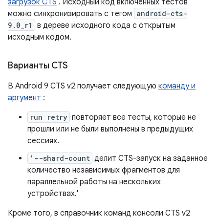
загрузок CTS
. Исходный код включенных тестов
можно синхронизировать с тегом
android-cts-
9.0_r1
в дереве исходного кода с открытым
исходным кодом.
Варианты CTS
В Android 9 CTS v2 получает следующую
команду и
аргумент
:
run retry
повторяет все тесты, которые не
прошли или не были выполнены в предыдущих
сессиях.
'--shard-count
делит CTS-запуск на заданное
количество независимых фрагментов для
параллельной работы на нескольких
устройствах.'
Кроме того, в справочник команд консоли CTS v2