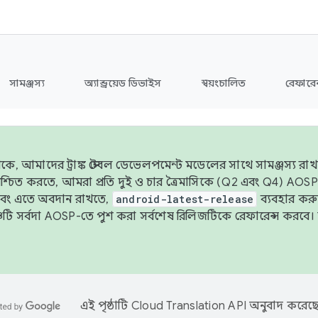
সামঞ্জস্য
অ্যান্ড্রয়েড ডিভাইস
স্বয়ংচালিত
রেফারেন
ে, আমাদের ট্রাঙ্ক স্টেবল ডেভেলপমেন্ট মডেলের সাথে সামঞ্জস্য রাখতে
 নিশ্চিত করতে, আমরা প্রতি দুই ও চার ত্রৈমাসিকে (Q2 এবং Q4) A
এবং এতে অবদান রাখতে,
android-latest-release
ব্যবহার কর
ব্রাঞ্চটি সর্বদা AOSP-তে পুশ করা সর্বশেষ রিলিজটিকে রেফারেন্স করব
এই পৃষ্ঠাটি
Cloud Translation API
অনুবাদ করেছে