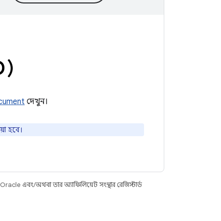
D)
ocument
দেখুন।
়া হবে।
racle এবং/অথবা তার অ্যাফিলিয়েট সংস্থার রেজিস্টার্ড