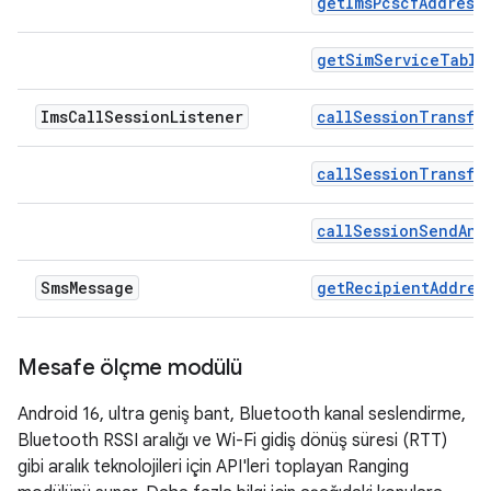
getImsPcscfAddress
getSimServiceTable
Ims
Call
Session
Listener
callSessionTransfe
callSessionTransfe
callSessionSendAnb
Sms
Message
getRecipientAddres
Mesafe ölçme modülü
Android 16, ultra geniş bant, Bluetooth kanal seslendirme,
Bluetooth RSSI aralığı ve Wi-Fi gidiş dönüş süresi (RTT)
gibi aralık teknolojileri için API'leri toplayan Ranging