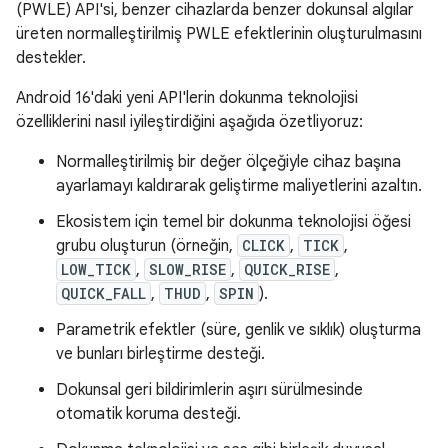
(PWLE) API'si, benzer cihazlarda benzer dokunsal algılar
üreten normalleştirilmiş PWLE efektlerinin oluşturulmasını
destekler.
Android 16'daki yeni API'lerin dokunma teknolojisi
özelliklerini nasıl iyileştirdiğini aşağıda özetliyoruz:
Normalleştirilmiş bir değer ölçeğiyle cihaz başına
ayarlamayı kaldırarak geliştirme maliyetlerini azaltın.
Ekosistem için temel bir dokunma teknolojisi öğesi
grubu oluşturun (örneğin,
CLICK
,
TICK
,
LOW_TICK
,
SLOW_RISE
,
QUICK_RISE
,
QUICK_FALL
,
THUD
,
SPIN
).
Parametrik efektler (süre, genlik ve sıklık) oluşturma
ve bunları birleştirme desteği.
Dokunsal geri bildirimlerin aşırı sürülmesinde
otomatik koruma desteği.