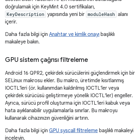
doğrulamak için KeyMint 4.0 sertifikaları,
KeyDescription
yapısında yeni bir
moduleHash
alanı
içerir.
Daha fazla bilgi için
Anahtar ve kimlik onayı
başlıklı
makaleye bakın.
GPU sistem çağrısı filtreleme
Android 16 QPR2, çekirdek sürücülerini güçlendirmek için bir
SELinux makrosu ekler. Bu makro, üretimde kısıtlanmış
IOCTL'leri (ör. kullanımdan kaldırılmış IOCTL'ler veya
çekirdek sürücüsü geliştirmeye yönelik IOCTL'ler) engeller.
Ayrıca, sürücü profil oluşturma için IOCTL'leri kabuk veya
hata ayıklanabilir uygulamalarla sınırlar. Bu makroyu
kullanarak cihazınızın güvenliğini artırın.
Daha fazla bilgi için
GPU syscall filtreleme
başlıklı makaleyi
inceleyin.