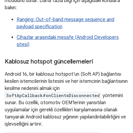
modülünü sunar. Daha fazla bilgi için aşağıdaki konulara
bakın:
Ranging: Out-of-band message sequence and
payload specification
Cihazlar arasındaki mesafe (Android Developers
sitesi)
Kablosuz hotspot güncellemeleri
Android 16, bir kablosuz hotspot'un (Soft AP) bağlantısı
kesilen istemcilerinin listesini ve her istemcinin bağlantısının
kesilme nedenini almak için
SoftApCallback#onClientsDisconnected
yöntemini
sunar. Bu özellik, otomotiv OEM'lerinin yansıtılan
uygulamalar için gerekli özellikleri karşılamasına olanak
tanıyarak Android kablosuz yığınının yapılandırılabilirliğini ve
işlevselliğini artırır.