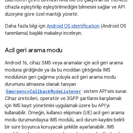
Bluetooth çevre biriminin Android OS çalıştıran bir merkezi
cihazla eşleştirilip eşleştirilmediğini bilmesini sağlar ve API
düzeyine göre özel mantığı yönetir.
Daha fazla bilgi için
Android OS identification
(Android OS
tanımlama) başlıklı makaleyi inceleyin.
Acil geri arama modu
Android 16, cihaz SMS veya aramalar için acil geri arama
moduna girdiğinde ya da bu moddan çıktığında IMS
modülünün geri çağırma yoluyla acil geri arama modu
durumunu almasına olanak tanıyan
EmergencyCallbackModeListener
sistem API'sini sunar.
Cihaz üreticileri, operatör ve 3GPP şartlarını karşılamak
için IMS kayıt yönetimini uygulamak üzere bu API'yi
kullanabilir. Örneğin, kullanıcı ekipmanı (UE) acil geri arama
modu durumundaysa IMS modülü, acil durum kaydını belirli
bir süre boyunca koruyacak şekilde ayarlanabilir. IMS