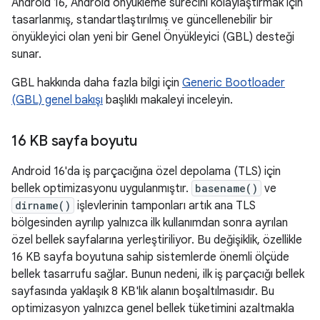
Android 16, Android önyükleme sürecini kolaylaştırmak için
tasarlanmış, standartlaştırılmış ve güncellenebilir bir
önyükleyici olan yeni bir Genel Önyükleyici (GBL) desteği
sunar.
GBL hakkında daha fazla bilgi için
Generic Bootloader
(GBL) genel bakışı
başlıklı makaleyi inceleyin.
16 KB sayfa boyutu
Android 16'da iş parçacığına özel depolama (TLS) için
bellek optimizasyonu uygulanmıştır.
basename()
ve
dirname()
işlevlerinin tamponları artık ana TLS
bölgesinden ayrılıp yalnızca ilk kullanımdan sonra ayrılan
özel bellek sayfalarına yerleştiriliyor. Bu değişiklik, özellikle
16 KB sayfa boyutuna sahip sistemlerde önemli ölçüde
bellek tasarrufu sağlar. Bunun nedeni, ilk iş parçacığı bellek
sayfasında yaklaşık 8 KB'lık alanın boşaltılmasıdır. Bu
optimizasyon yalnızca genel bellek tüketimini azaltmakla