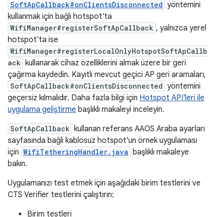
SoftApCallback#onClientsDisconnected
yöntemini
kullanmak için bağlı hotspot'ta
WifiManager#registerSoftApCallback
, yalnızca yerel
hotspot'ta ise
WifiManager#registerLocalOnlyHotspotSoftApCallb
ack
kullanarak cihaz özelliklerini almak üzere bir geri
çağırma kaydedin. Kayıtlı mevcut geçici AP geri aramaları,
SoftApCallback#onClientsDisconnected
yöntemini
geçersiz kılmalıdır. Daha fazla bilgi için
Hotspot API'leri ile
uygulama geliştirme
başlıklı makaleyi inceleyin.
SoftApCallback
kullanan referans AAOS Araba ayarları
sayfasında bağlı kablosuz hotspot'un örnek uygulaması
için
WifiTetheringHandler.java
başlıklı makaleye
bakın.
Uygulamanızı test etmek için aşağıdaki birim testlerini ve
CTS Verifier testlerini çalıştırın:
Birim testleri