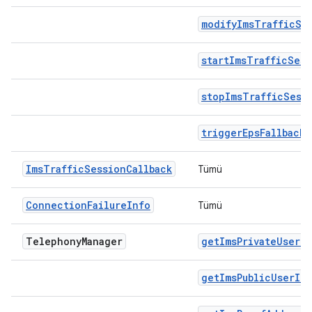
modifyImsTrafficSe
startImsTrafficSess
stopImsTrafficSess
triggerEpsFallback
ImsTrafficSessionCallback
Tümü
ConnectionFailureInfo
Tümü
Telephony
Manager
getImsPrivateUserId
getImsPublicUserId