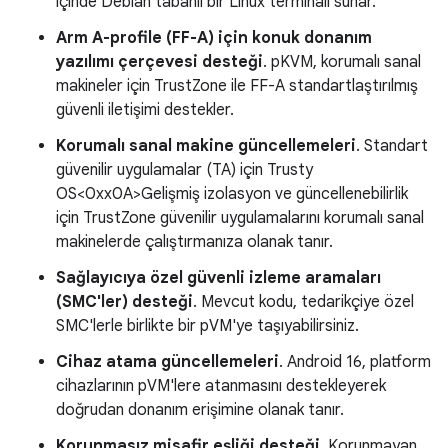
içinde Debian tabanlı bir Linux terminali sunar.
Arm A-profile (FF-A) için konuk donanım
yazılımı çerçevesi desteği
. pKVM, korumalı sanal
makineler için TrustZone ile FF-A standartlaştırılmış
güvenli iletişimi destekler.
Korumalı sanal makine güncellemeleri
. Standart
güvenilir uygulamalar (TA) için Trusty
OS<0xx0A>Gelişmiş izolasyon ve güncellenebilirlik
için TrustZone güvenilir uygulamalarını korumalı sanal
makinelerde çalıştırmanıza olanak tanır.
Sağlayıcıya özel güvenli izleme aramaları
(SMC'ler) desteği
. Mevcut kodu, tedarikçiye özel
SMC'lerle birlikte bir pVM'ye taşıyabilirsiniz.
Cihaz atama güncellemeleri
. Android 16, platform
cihazlarının pVM'lere atanmasını destekleyerek
doğrudan donanım erişimine olanak tanır.
Korunmasız misafir eşliği desteği
. Korunmayan