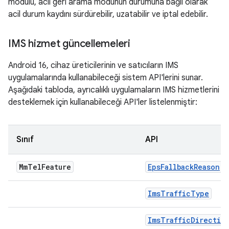
modülü, acil geri arama modunun durumuna bağlı olarak
acil durum kaydını sürdürebilir, uzatabilir ve iptal edebilir.
IMS hizmet güncellemeleri
Android 16, cihaz üreticilerinin ve satıcıların IMS
uygulamalarında kullanabileceği sistem API'lerini sunar.
Aşağıdaki tabloda, ayrıcalıklı uygulamaların IMS hizmetlerini
desteklemek için kullanabileceği API'ler listelenmiştir:
Sınıf
API
Mm
Tel
Feature
EpsFallbackReason
ImsTrafficType
ImsTrafficDirectio