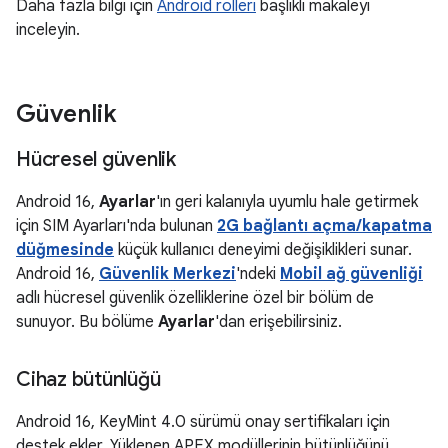
Daha fazla bilgi için
Android rolleri
başlıklı makaleyi
inceleyin.
Güvenlik
Hücresel güvenlik
Android 16,
Ayarlar
'ın geri kalanıyla uyumlu hale getirmek
için SIM Ayarları'nda bulunan
2G bağlantı açma/kapatma
düğmesinde
küçük kullanıcı deneyimi değişiklikleri sunar.
Android 16,
Güvenlik Merkezi
'ndeki
Mobil ağ güvenliği
adlı hücresel güvenlik özelliklerine özel bir bölüm de
sunuyor. Bu bölüme
Ayarlar
'dan erişebilirsiniz.
Cihaz bütünlüğü
Android 16, KeyMint 4.0 sürümü onay sertifikaları için
destek ekler. Yüklenen APEX modüllerinin bütünlüğünü