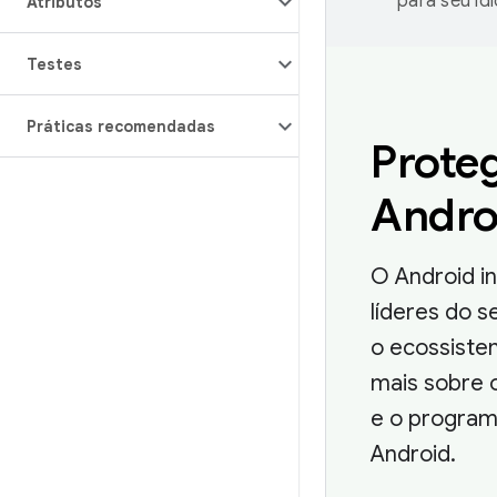
para seu id
Atributos
Testes
Práticas recomendadas
Proteg
Andro
O Android i
líderes do s
o ecossiste
mais sobre 
e o program
Android.