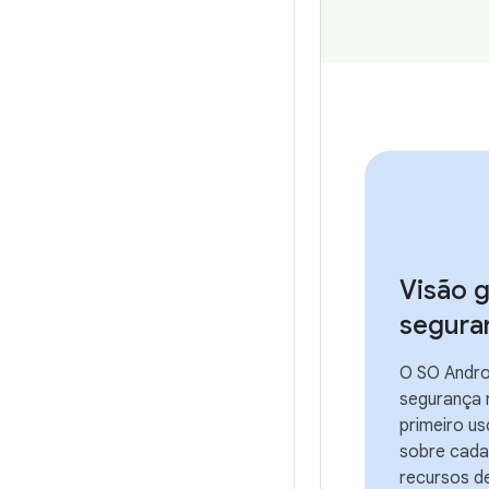
Visão g
segura
O SO Andro
segurança 
primeiro us
sobre cada
recursos d