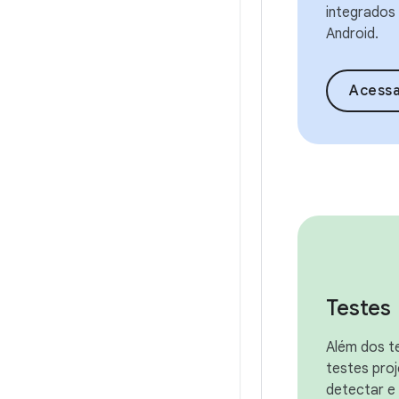
integrados
Android.
Acessar a visã
Testes
Além dos t
testes pro
detectar e 