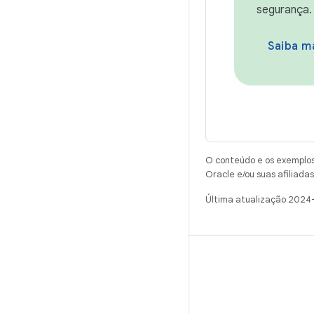
segurança.
Saiba ma
O conteúdo e os exemplos 
Oracle e/ou suas afiliadas
Última atualização 2024
CRIAR
Repositório do Android
Requisitos