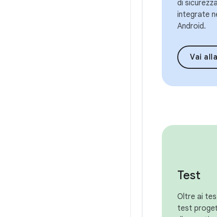
di sicurezz
integrate n
Android.
Vai alla panoram
Test
Oltre ai te
test proget