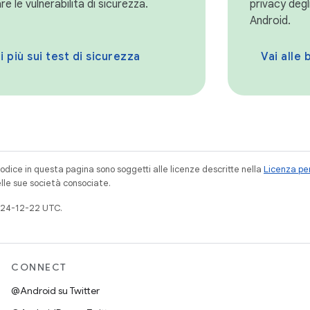
e le vulnerabilità di sicurezza.
privacy degl
Android.
i più sui test di sicurezza
Vai alle 
codice in questa pagina sono soggetti alle licenze descritte nella
Licenza per
elle sue società consociate.
024-12-22 UTC.
CONNECT
@Android su Twitter