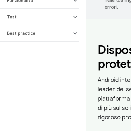
nella tua li
Funzionalità
errori.
Test
Best practice
Dispos
protet
Android inte
leader del s
piattaforma 
di più sul so
rigoroso pr