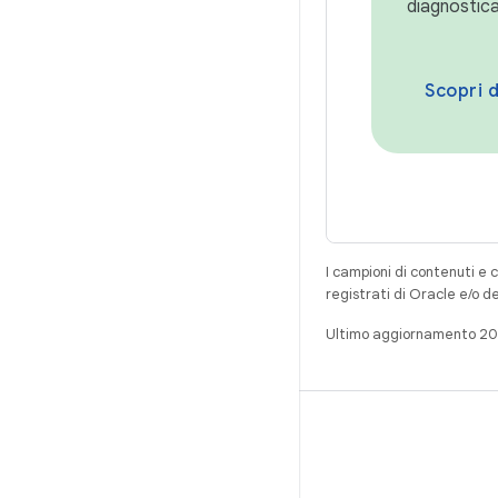
diagnosticar
Scopri d
I campioni di contenuti e 
registrati di Oracle e/o d
Ultimo aggiornamento 2
CREA
Repository per Android