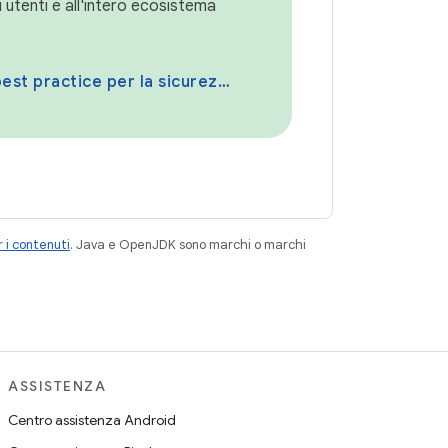
i utenti e all'intero ecosistema
best practice per la sicurezza
 i contenuti
. Java e OpenJDK sono marchi o marchi
ASSISTENZA
Centro assistenza Android