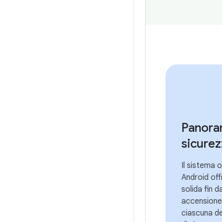
Panoram
sicurez
Il sistema 
Android off
solida fin d
accensione.
ciascuna de