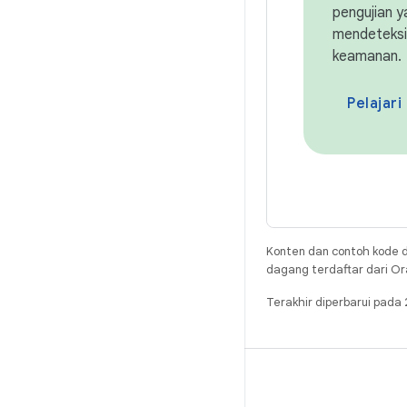
pengujian y
mendeteksi
keamanan.
Pelajari 
Konten dan contoh kode d
dagang terdaftar dari Ora
Terakhir diperbarui pad
BUILD