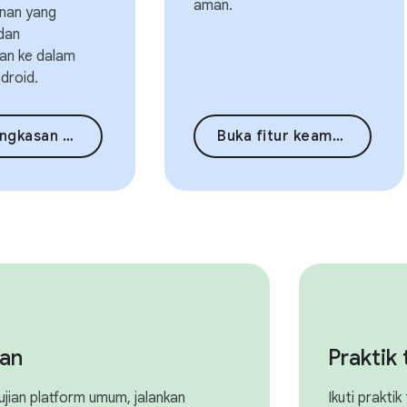
aman.
anan yang
dan
kan ke dalam
droid.
asan keamanan
Buka fitur keamanan
ian
Praktik 
ujian platform umum, jalankan
Ikuti prakti