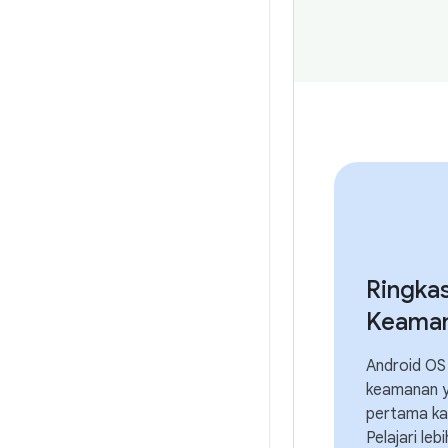
Ringka
Keama
Android OS 
keamanan y
pertama kal
Pelajari leb