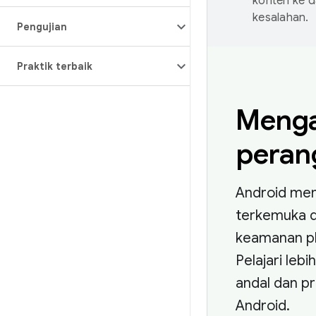
konten ke 
kesalahan.
Pengujian
Praktik terbaik
Meng
peran
Android me
terkemuka d
keamanan pl
Pelajari leb
andal dan p
Android.