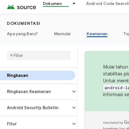
Dokumen
Android Code Searc
DOKUMENTASI
Apa yang Baru?
Memulai
Keamanan
To
Mulai tahun
stabilitas 
Ringkasan
Untuk memb
android-l
Ringkasan Keamanan
informasi s
Android Security Bulletin
Fitur