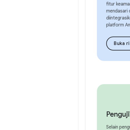
fitur keam
mendasari 
diintegrasi
platform An
Buka ringk
Penguj
Selain peng