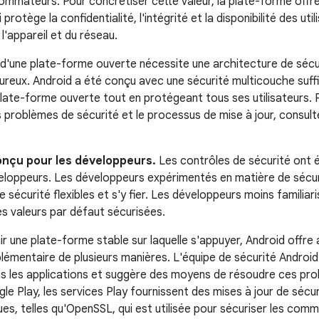
ommateurs. Pour concrétiser cette valeur, la plate-forme offr
 protège la confidentialité, l'intégrité et la disponibilité des ut
 l'appareil et du réseau.
 d'une plate-forme ouverte nécessite une architecture de séc
oureux. Android a été conçu avec une sécurité multicouche suf
late-forme ouverte tout en protégeant tous ses utilisateurs. Po
 problèmes de sécurité et le processus de mise à jour, consul
onçu pour les développeurs.
Les contrôles de sécurité ont é
loppeurs. Les développeurs expérimentés en matière de sécuri
 sécurité flexibles et s'y fier. Les développeurs moins familiar
s valeurs par défaut sécurisées.
nir une plate-forme stable sur laquelle s'appuyer, Android offr
lémentaire de plusieurs manières. L'équipe de sécurité Android 
ns les applications et suggère des moyens de résoudre ces pro
e Play, les services Play fournissent des mises à jour de sécur
iques, telles qu'OpenSSL, qui est utilisée pour sécuriser les com