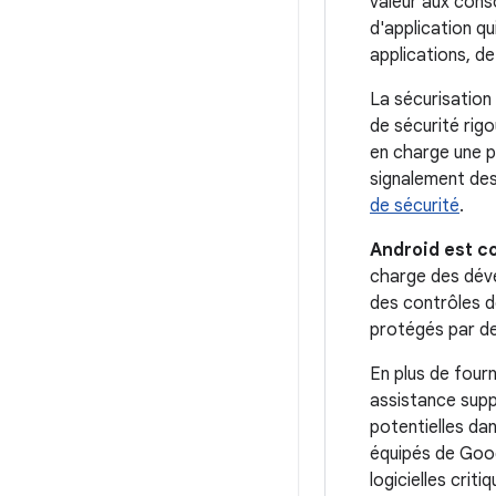
valeur aux cons
d'application qui
applications, de
La sécurisation
de sécurité rig
en charge une p
signalement des
de sécurité
.
Android est c
charge des déve
des contrôles de
protégés par de
En plus de four
assistance supp
potentielles da
équipés de Googl
logicielles crit