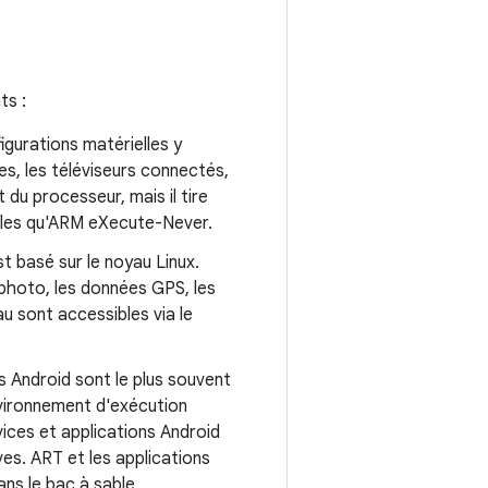
ts :
igurations matérielles y
es, les téléviseurs connectés,
 du processeur, mais il tire
telles qu'ARM eXecute-Never.
t basé sur le noyau Linux.
l photo, les données GPS, les
u sont accessibles via le
ns Android sont le plus souvent
nvironnement d'exécution
ices et applications Android
ves. ART et les applications
ns le bac à sable