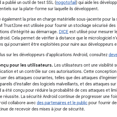
 a publié un outil de test SSL (
nogotofail
) qui aide les dévelo
ntiels sur la plate-forme sur laquelle ils développent.
e également la prise en charge matérielle sous-jacente pour la 
 TrustZone est utilisée pour fournir un stockage sécurisé des 
tions d'intégrité au démarrage.
DICE
est utilisé pour mesurer l
oid. Cela permet de vérifier à distance que le micrologiciel n'
s qui pourraient être exploitées pour nuire aux développeurs et
plus sur les développeurs d'applications Android, consultez
deve
nçu pour les utilisateurs.
Les utilisateurs ont une visibilité
cation et un contrôle sur ces autorisations. Cette conception i
tuer des attaques courantes, telles que des attaques d'ingénier
ppareils d'installer des logiciels malveillants, et des attaques su
 a été conçu pour réduire la probabilité de ces attaques et lim
 réussite. La sécurité Android continue de progresser une fois 
ndroid collabore avec
des partenaires et le public
pour fournir de
inue de recevoir des mises à jour de sécurité.