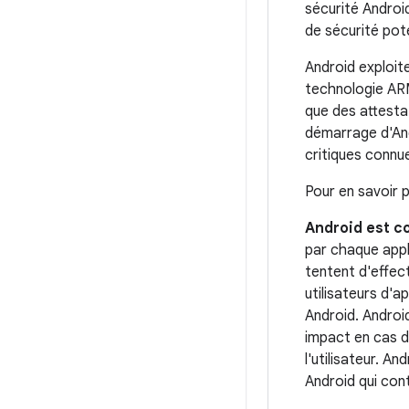
sécurité Android
de sécurité pote
Android exploit
technologie ARM
que des attesta
démarrage d'Andr
critiques connue
Pour en savoir 
Android est co
par chaque appli
tentent d'effec
utilisateurs d'a
Android. Android
impact en cas de
l'utilisateur. A
Android qui cont