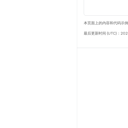
本页面上的内容和代码示
最后更新时间 (UTC)：2026
构建
Android 代码库
要求
下载
预览二进制文件
出厂映像
驱动程序二进制文件
GitHub