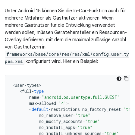
Unter Android 15 können Sie die In-Car-Funktion auch für
mehrere Mitfahrer als Gastnutzer aktivieren. Wenn
mehrere Gastnutzer für die Entwicklung verwendet
werden sollen, müssen Gerätehersteller ein Ressourcen-
Overlay definieren, mit dem die maximal zulässige Anzahl
von Gastnutzern in
frameworks/base/core/res/res/xml/config_user_ty
pes.xml
konfiguriert wird. Hier ein Beispiel:
<
user
-
types
<
full
-
type
name
=
"android.os.usertype.full.GUEST"
max
-
allowed
=
'4'
<
default
-
restrictions
no_factory_reset
=
"tru
no_remove_user
=
"true"
no_modify_accounts
=
"true"
no_install_apps
=
"true"
no_install_unknown_sources
=
"true"