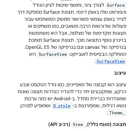
Surface
לצורך ציור, וחושף שיטות לציון הגודל
והפורמט שלו באופן דינמי. תצוגת Surface מספקת דרך
לצייר באופן עצמאי משרשור ממשק המשתמש עבור
פעולות שדורשות הרבה משאבים, כמו משחקים או
תצוגות מקדימות של מצלמה, אבל היא משתמשת
בזיכרון נוסף כתוצאה מכך. תצוגת Surface תומכת
בגרפיקה של canvas וגם בגרפיקה של OpenGL ES.
המחלקה הבסיסית לאובייקט
SurfaceView
היא
.
SurfaceView
עיצוב
עיצוב הוא קבוצה של מאפיינים, כמו גודל הטקסט וצבע
הרקע, שמקובצים יחד כדי להגדיר הגדרות תצוגה שונות
שמוגדרות כברירת מחדל. ב-Android יש כמה ערכות
נושא רגילות, שמפורטות ב-
R.style
ושמופיע לפניהן
.
Theme_
תצוגה (מונח כללי),
View
(רכיב API)