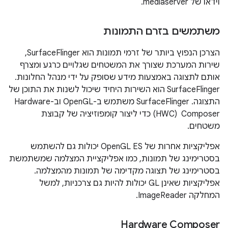
וידאו של mediaserver.
משתמשים בזרם התמונות
הצרכן הנפוץ ביותר של זרמי תמונות הוא SurfaceFlinger,
שירות המערכת שצורך את המשטחים שגלויים כרגע ומצרף
אותם לתצוגה באמצעות מידע שסופק על ידי מנהל החלונות.
‫SurfaceFlinger הוא השירות היחיד שיכול לשנות את התוכן של
התצוגה. ‫SurfaceFlinger משתמש ב-OpenGL וב-Hardware
Composer ‏ (HWC) כדי ליצור קומפוזיציה של קבוצת
משטחים.
אפליקציות אחרות של OpenGL ES יכולות גם להשתמש
בסטרימינג של תמונות, כמו אפליקציית המצלמה שמשתמשת
בסטרימינג של תצוגה מקדימה של תמונות מהמצלמה.
אפליקציות שאינן GL יכולות להיות גם צרכניות, למשל
המחלקה ImageReader.
Hardware Composer