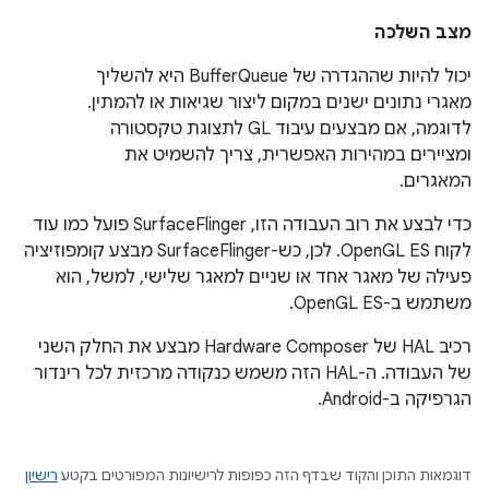
מצב השלכה
יכול להיות שההגדרה של BufferQueue היא להשליך
מאגרי נתונים ישנים במקום ליצור שגיאות או להמתין.
לדוגמה, אם מבצעים עיבוד GL לתצוגת טקסטורה
ומציירים במהירות האפשרית, צריך להשמיט את
המאגרים.
כדי לבצע את רוב העבודה הזו, SurfaceFlinger פועל כמו עוד
לקוח OpenGL ES. לכן, כש-SurfaceFlinger מבצע קומפוזיציה
פעילה של מאגר אחד או שניים למאגר שלישי, למשל, הוא
משתמש ב-OpenGL ES.
רכיב HAL של Hardware Composer מבצע את החלק השני
של העבודה. ה-HAL הזה משמש כנקודה מרכזית לכל רינדור
הגרפיקה ב-Android.
דוגמאות התוכן והקוד שבדף הזה כפופות לרישיונות המפורטים בקטע
רישיון