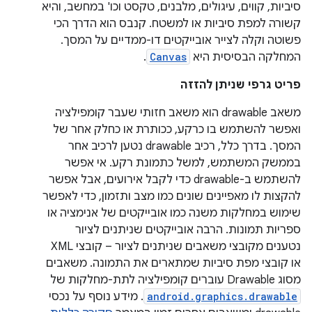
סיביות, קווים, עיגולים, מלבנים, טקסט וכו' במחשב, והיא
קשורה למפת סיביות או למשטח. קנבס הוא הדרך הכי
פשוטה וקלה לצייר אובייקטים דו-ממדיים על המסך.
המחלקה הבסיסית היא
Canvas
.
פריט גרפי שניתן להזזה
משאב drawable הוא משאב חזותי שעבר קומפילציה
ואפשר להשתמש בו כרקע, ככותרת או כחלק אחר של
המסך. בדרך כלל, רכיב drawable נטען לרכיב אחר
בממשק המשתמש, למשל כתמונת רקע. אי אפשר
להשתמש ב-drawable כדי לקבל אירועים, אבל אפשר
להקצות לו מאפיינים שונים כמו מצב ותזמון, כדי לאפשר
שימוש במחלקות משנה כמו אובייקטים של אנימציה או
ספריות תמונות. הרבה אובייקטים שניתנים לציור
נטענים מקובצי משאבים שניתנים לציור – קובצי XML
או קובצי מפת סיביות שמתארים את התמונה. משאבים
מסוג Drawable עוברים קומפילציה לתת-מחלקות של
android.graphics.drawable
. מידע נוסף על נכסי