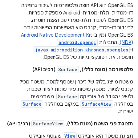
OpenGL ES הוא API חוצה פלטפורמות לעיבוד גרפיקה
דו-ממדית ותלת-ממדית. ‫Android מספקת ספריות
OpenGL ES לעיבוד תלת-ממדי עם האצת חומרה.
לרינדור דו-ממדי, קנבס הוא האפשרות הפשוטה יותר.
‫OpenGL ES זמין ב-
Android Native Development Kit
(NDK)
. החבילות
android.opengl
ו-
javax.microedition.khronos.opengles
חושפות את הפונקציונליות של OpenGL ES.
פלטפורמה (מונח כללי),
Surface
(רכיב API)
משטח מייצג בלוק של זיכרון שנוסף למסך. משטח מכיל
קנבס לציור, ומספק שיטות עזר שונות לציור שכבות
ולשינוי הגודל של אובייקט
Surface
. משתמשים
במחלקה
SurfaceView
במקום במחלקה
Surface
ישירות.
תצוגת פני השטח (מונח כללי),
SurfaceView
(רכיב API)
תצוגת משטח היא אובייקט
View
שעוטף אובייקט