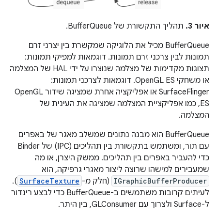
איור 3.
תהליך התקשורת של BufferQueue.
‫BufferQueue מכיל את הלוגיקה שמקשרת בין יצרני זרם
תמונות לבין צרכני זרם תמונות. דוגמאות למפיקי תמונות:
תצוגות מקדימות של מצלמה שנוצרו על ידי HAL של המצלמה
או משחקי OpenGL ES. דוגמאות לצרכני תמונות:
SurfaceFlinger או אפליקציה אחרת שמציגה שידור OpenGL
ES, כמו אפליקציית המצלמה שמציגה את העינית של
המצלמה.
‫BufferQueue הוא מבנה נתונים שמשלב מאגר של באפרים
עם תור, ומשתמש בתקשורת בין תהליכים (IPC) של Binder
כדי להעביר באפרים בין תהליכים. ממשק היצרן, או מה
שמעבירים למישהו שרוצה ליצור מאגרי גרפיקה, הוא
IGraphicBufferProducer
(חלק מ-
SurfaceTexture
).
לעיתים קרובות משתמשים ב-BufferQueue כדי לבצע רינדור
ל-Surface ולצרוך עם GLConsumer, בין היתר.