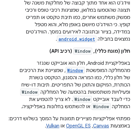
ווידג'ט הוא אחד מתוך קבוצה של מחלקות משנה של
תצוגה שהוטמעו במלואן, שמציגות רכיבי טופס ורכיבי
ממשק משתמש אחרים, כמו תיבת טקסט או תפריט
קופץ. כי הווידג'ט מיושם באופן מלא, והוא מטפל
במדידה, בציור ובתגובה לאירועים במסך. הווידג'טים
נמצאים בחבילה
android.widget
.
חלון (מונח כללי),
Window
(רכיב API)
באפליקציית Android, חלון הוא אובייקט שנגזר
מהמחלקה המופשטת
Window
, שמציינת את הרכיבים
של חלון כללי, כמו המראה והסגנון, הטקסט בשורת
הכותרת, המיקום והתוכן של התפריטים. תיבות דו-שיח
ופעילויות משתמשות בהטמעה של המחלקה
Window
כדי לעבד אובייקט
Window
. לא צריך להטמיע את
המחלקה
Window
או להשתמש בחלונות באפליקציה.
מפתחי אפליקציות מציירים תמונות על המסך בשלוש דרכים:
באמצעות
Canvas
,‏
OpenGL ES
או
Vulkan
.