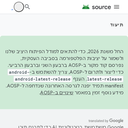
תיעוד
החל משנת 2026, כדי להתאים למודל הפיתוח היציב שלנו
ולשמור על יציבות הפלטפורמה בסביבה העסקית,
נפרסם קוד מקור ב-AOSP ברבעון השני וברבעון הרביעי.
כדי ליצור ולתרום ל-AOSP, צריך להשתמש ב-
android-
latest-release
. הענף
android-latest-release
manifest תמיד יפנה לגרסה האחרונה שנדחפה ל-AOSP.
מידע נוסף זמין במאמר
שינויים ב-AOSP
.
‫Google משתמשת בטכנולוגיית AI כדי לתרגם תוכן