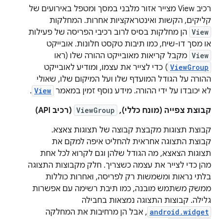
רכיב View מצייר אזור מלבני במסך ומטפל באירועים של
קליקים, הקשות ואינטראקציות אחרות. המחלקות
View
הן מחלקות בסיס לרוב רכיבי הפריסה של פעילות
או מסך דו-שיח, כמו תיבות טקסט חלונות. אובייקט
View
מקבל קריאות מאובייקט ההורה שלו (ראו
ViewGroup
) כדי לצייר את עצמו, ומודיע לאובייקט
ההורה על הגודל המועדף שלו ועל המיקום שלו, שאולי
לא יכובדו על ידי ההורה. מידע נוסף זמין במאמר
View
.
קבוצת צפייה (מונח כללי),
ViewGroup
(רכיב API)
קבוצת תצוגות מקבצת קבוצה של תצוגות צאצא.
קבוצת התצוגה אחראית להחליט איפה למקם את
תצוגות הצאצא, מה הגודל שלהן וגם לקרוא לכל אחת
מהן כדי לצייר את עצמה כשצריך. חלק מקבוצות התצוגה
בלתי נראות ומשמשות רק לפריסה, ואחרות כוללות
ממשק משתמש מובנה, כמו תיבת רשימה עם אפשרות
גלילה. קבוצות התצוגה נמצאות בחבילה
android.widget
, אבל הן מרחיבות את המחלקה