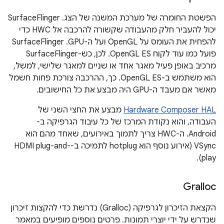
הפשטת החומרה של מערכת המשנה של הצג. ‫SurfaceFlinger
יכול להעביר חלק מהעבודה שקשורה להרכבה אל HWC כדי
להפחית את העומס על OpenGL ועל ה-GPU. ‫SurfaceFlinger
פועל כמו עוד לקוח OpenGL ES. לכן, כש-SurfaceFlinger
מרכיב באופן פעיל מאגר אחד או שניים למאגר שלישי, למשל,
הוא משתמש ב-OpenGL ES. כך, ההרכבה צורכת פחות חשמל
מאשר אם מעבד ה-GPU היה מבצע את כל החישובים.
Hardware Composer HAL
מבצע את החצי השני של
העבודה, והוא נקודת המרכז של כל עיבוד הגרפיקה ב-
Android. ה-HWC צריך לתמוך באירועים, שאחד מהם הוא
VSync (אירוע נוסף הוא hotplug לתמיכה ב-HDMI plug-and-
play).
Gralloc
הקצאת הזיכרון לגרפיקה (Gralloc) נדרשת כדי להקצות זיכרון
שנדרש על ידי יוצרי תמונות. פרטים נוספים מופיעים במאמר