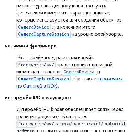
нижнего уровня для получения доступа к
физической камере и возвращает данные,
которые используются для создания объектов
CameraDevice
и, в конечном итоге
CameraCaptureSession
на уровне фреймворка.
нативный фреймворк
Этот фреймворк, расположенный в
frameworks/av/
предоставляет нативный
эквивалент классов
CameraDevice
и
CameraCaptureSession
. См. также
справочник
по Camera2 в NDK
.
интерфейс IPC связующего
Интерфейс IPC binder обеспечивает связь через
границы процессов. В каталоге
frameworks/av/camera/camera/aidl/android/h
ardware
находится несколько классов привязки