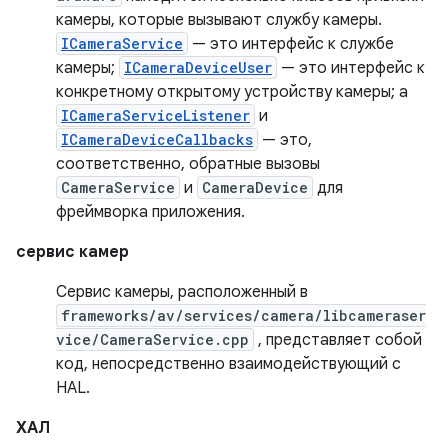
камеры, которые вызывают службу камеры.
ICameraService
— это интерфейс к службе
камеры;
ICameraDeviceUser
— это интерфейс к
конкретному открытому устройству камеры; а
ICameraServiceListener
и
ICameraDeviceCallbacks
— это,
соответственно, обратные вызовы
CameraService
и
CameraDevice
для
фреймворка приложения.
сервис камер
Сервис камеры, расположенный в
frameworks/av/services/camera/libcameraser
vice/CameraService.cpp
, представляет собой
код, непосредственно взаимодействующий с
HAL.
ХАЛ