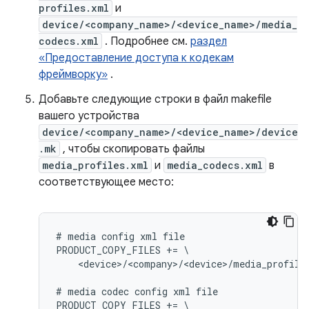
profiles.xml
и
device/<company_name>/<device_name>/media_
codecs.xml
. Подробнее см.
раздел
«Предоставление доступа к кодекам
фреймворку»
.
Добавьте следующие строки в файл makefile
вашего устройства
device/<company_name>/<device_name>/device
.mk
, чтобы скопировать файлы
media_profiles.xml
и
media_codecs.xml
в
соответствующее место:
# media config xml file

PRODUCT_COPY_FILES += \

    <device>/<company>/<device>/media_profile
# media codec config xml file

PRODUCT_COPY_FILES += \
