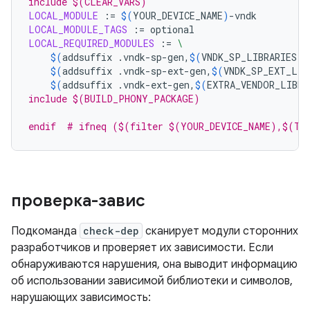
include $(CLEAR_VARS)
LOCAL_MODULE
:=
$(
YOUR_DEVICE_NAME
)
LOCAL_MODULE_TAGS
:=
LOCAL_REQUIRED_MODULES
:=
\
$(
addsuffix
.vndk-sp-gen,
$(
VNDK_SP_LIBRARIES
))
$(
addsuffix
.vndk-sp-ext-gen,
$(
VNDK_SP_EXT_LIB
$(
addsuffix
.vndk-ext-gen,
$(
EXTRA_VENDOR_LIBRA
include $(BUILD_PHONY_PACKAGE)
endif  # ifneq ($(filter $(YOUR_DEVICE_NAME),$(TA
проверка-завис
Подкоманда
check-dep
сканирует модули сторонних
разработчиков и проверяет их зависимости. Если
обнаруживаются нарушения, она выводит информацию
об использовании зависимой библиотеки и символов,
нарушающих зависимость: