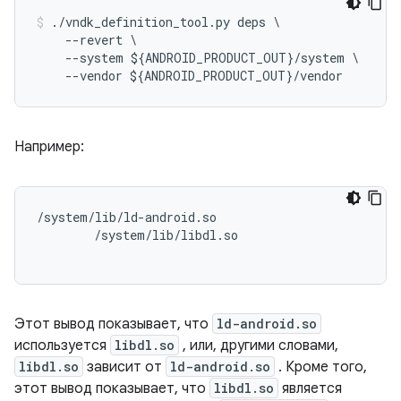
./
vndk_definition_tool
.
py
deps
\
--
revert
--
system
$
{
ANDROID_PRODUCT_OUT
}
/
system
--
vendor
$
{
ANDROID_PRODUCT_OUT
}
/
vendor
Например:
/system/lib/ld-android.so

        /system/lib/libdl.so

Этот вывод показывает, что
ld-android.so
используется
libdl.so
, или, другими словами,
libdl.so
зависит от
ld-android.so
. Кроме того,
этот вывод показывает, что
libdl.so
является