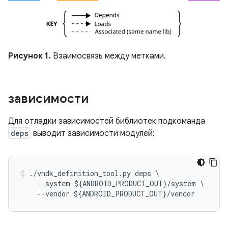
Рисунок 1.
Взаимосвязь между метками.
зависимости
Для отладки зависимостей библиотек подкоманда
deps
выводит зависимости модулей:
./
vndk_definition_tool
.
py
deps
\
--
system
$
{
ANDROID_PRODUCT_OUT
}
/
system
--
vendor
$
{
ANDROID_PRODUCT_OUT
}
/
vendor