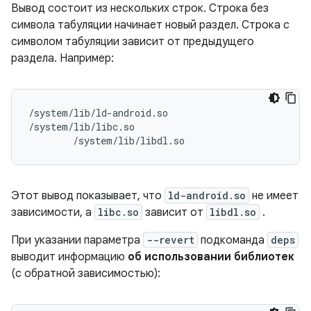
Вывод состоит из нескольких строк. Строка без
символа табуляции начинает новый раздел. Строка с
символом табуляции зависит от предыдущего
раздела. Например:
/system/lib/ld-android.so

/system/lib/libc.so

        /system/lib/libdl.so
Этот вывод показывает, что
ld-android.so
не имеет
зависимости, а
libc.so
зависит от
libdl.so
.
При указании параметра
--revert
подкоманда
deps
выводит информацию
об использовании библиотек
(с обратной зависимостью):