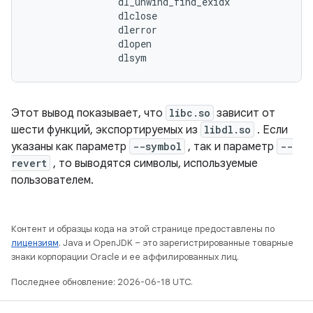
                dl_unwind_find_exidx

                dlclose

                dlerror

                dlopen

                dlsym
Этот вывод показывает, что
libc.so
зависит от
шести функций, экспортируемых из
libdl.so
. Если
указаны как параметр
--symbol
, так и параметр
--
revert
, то выводятся символы, используемые
пользователем.
Контент и образцы кода на этой странице предоставлены по
лицензиям
. Java и OpenJDK – это зарегистрированные товарные
знаки корпорации Oracle и ее аффилированных лиц.
Последнее обновление: 2026-06-18 UTC.