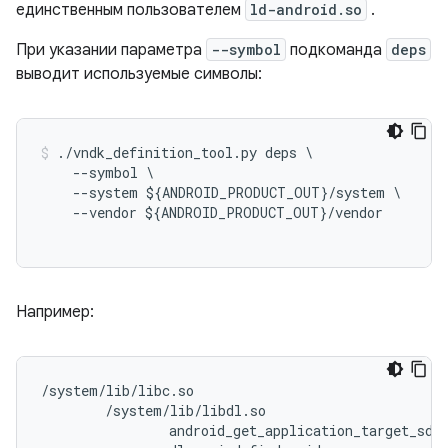
единственным пользователем
ld-android.so
.
При указании параметра
--symbol
подкоманда
deps
выводит используемые символы:
./
vndk_definition_tool
.
py
deps
\
--
symbol
--
system
$
{
ANDROID_PRODUCT_OUT
}
/
system
--
vendor
$
{
ANDROID_PRODUCT_OUT
}
/
vendor
Например:
/system/lib/libc.so

        /system/lib/libdl.so

                android_get_application_target_sdk_