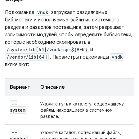
Подкоманда
vndk
загружает разделяемые
библиотеки и исполняемые файлы из системного
раздела и разделов поставщика, затем разрешает
зависимости модулей, чтобы определить библиотеки,
которые необходимо скопировать в
/system/lib[64]/vndk-sp-${VER}
и
/vendor/lib[64]
. Параметры подкоманды
vndk
включают:
Вариант
Описание
--
Укажите путь к каталогу, содержащему
system
файлы, находящиеся в системном
разделе.
--
Укажите каталог, содержащий файлы,
vendor
находящиеся в разделе, созданном