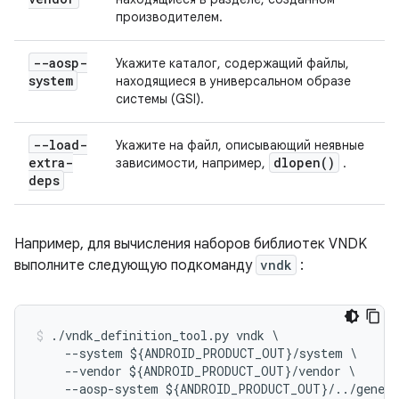
производителем.
--aosp-
Укажите каталог, содержащий файлы,
system
находящиеся в универсальном образе
системы (GSI).
--load-
Укажите на файл, описывающий неявные
extra-
dlopen(
)
зависимости, например,
.
deps
Например, для вычисления наборов библиотек VNDK
выполните следующую подкоманду
vndk
:
./
vndk_definition_tool
.
py
vndk
\
--
system
$
{
ANDROID_PRODUCT_OUT
}
/
system
--
vendor
$
{
ANDROID_PRODUCT_OUT
}
/
vendor
--
aosp
-
system
$
{
ANDROID_PRODUCT_OUT
}
/../
gener