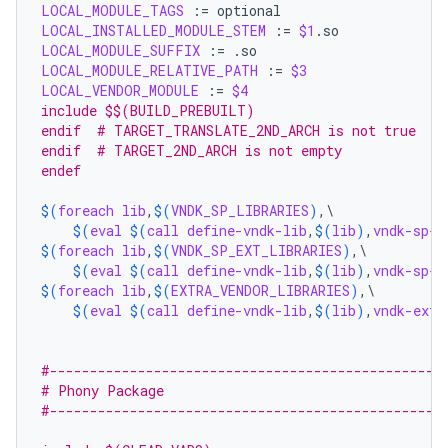
LOCAL_MODULE_TAGS
:=
LOCAL_INSTALLED_MODULE_STEM
:=
$1
LOCAL_MODULE_SUFFIX
:=
LOCAL_MODULE_RELATIVE_PATH
:=
$3
LOCAL_VENDOR_MODULE
:=
$4
include $$(BUILD_PREBUILT)
endif  # TARGET_TRANSLATE_2ND_ARCH is not true
endif  # TARGET_2ND_ARCH is not empty
endef
$(
foreach
lib
,
$(
VNDK_SP_LIBRARIES
)
,\

$(
eval
$(
call
define-vndk-lib
,
$(
lib
)
,
vndk-sp-g
$(
foreach
lib
,
$(
VNDK_SP_EXT_LIBRARIES
)
,\

$(
eval
$(
call
define-vndk-lib
,
$(
lib
)
,
vndk-sp-e
$(
foreach
lib
,
$(
EXTRA_VENDOR_LIBRARIES
)
,\

$(
eval
$(
call
define-vndk-lib
,
$(
lib
)
,
vndk-ext-
#-------------------------------------------------
# Phony Package
#-------------------------------------------------