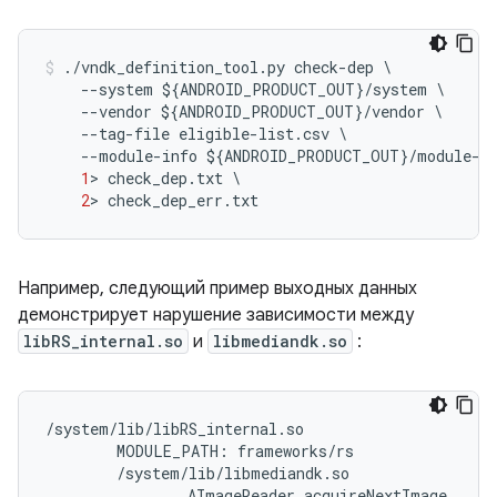
./
vndk_definition_tool
.
py
check
-
dep
\
--
system
$
{
ANDROID_PRODUCT_OUT
}
/
system
--
vendor
$
{
ANDROID_PRODUCT_OUT
}
/
vendor
--
tag
-
file
eligible
-
list
.
csv
--
module
-
info
$
{
ANDROID_PRODUCT_OUT
}
/
module
-
i
1
>
check_dep
.
txt
2
>
check_dep_err
.
txt
Например, следующий пример выходных данных
демонстрирует нарушение зависимости между
libRS_internal.so
и
libmediandk.so
:
/
system
/
lib
/
libRS_internal
.
so
MODULE_PATH
:
frameworks
/
rs
/
system
/
lib
/
libmediandk
.
so
AImageReader_acquireNextImage