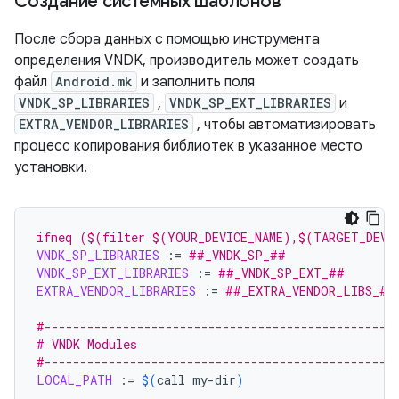
Создание системных шаблонов
После сбора данных с помощью инструмента
определения VNDK, производитель может создать
файл
Android.mk
и заполнить поля
VNDK_SP_LIBRARIES
,
VNDK_SP_EXT_LIBRARIES
и
EXTRA_VENDOR_LIBRARIES
, чтобы автоматизировать
процесс копирования библиотек в указанное место
установки.
ifneq ($(filter $(YOUR_DEVICE_NAME),$(TARGET_DEVI
VNDK_SP_LIBRARIES
:=
##_VNDK_SP_##
VNDK_SP_EXT_LIBRARIES
:=
##_VNDK_SP_EXT_##
EXTRA_VENDOR_LIBRARIES
:=
##_EXTRA_VENDOR_LIBS_##
#-------------------------------------------------
# VNDK Modules
#-------------------------------------------------
LOCAL_PATH
:=
$(
call
my-dir
)