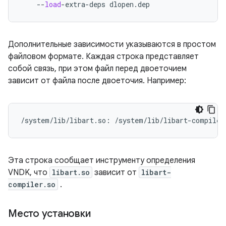
--
load
-
extra
-
deps
dlopen
.
dep
Дополнительные зависимости указываются в простом
файловом формате. Каждая строка представляет
собой связь, при этом файл перед двоеточием
зависит от файла после двоеточия. Например:
/system/lib/libart.so: /system/lib/libart-compiler
Эта строка сообщает инструменту определения
VNDK, что
libart.so
зависит от
libart-
compiler.so
.
Место установки