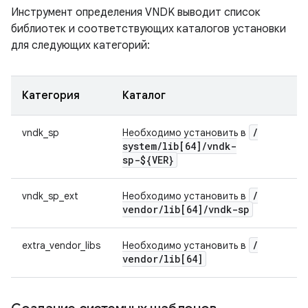
Инструмент определения VNDK выводит список
библиотек и соответствующих каталогов установки
для следующих категорий:
Категория
Каталог
/
vndk_sp
Необходимо установить в
system
/
lib[64]
/
vndk-
sp-${VER}
/
vndk_sp_ext
Необходимо установить в
vendor
/
lib[64]
/
vndk-sp
/
extra_vendor_libs
Необходимо установить в
vendor
/
lib[64]