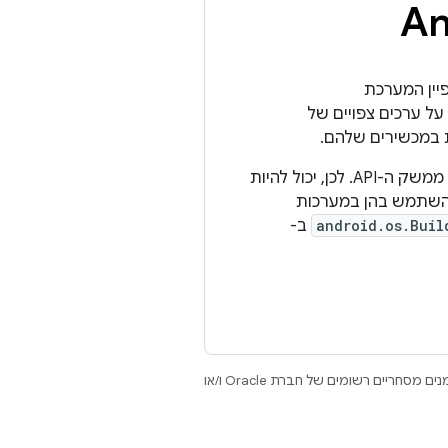
יין המערכת
על ערכים צפויים של
בגרסאות הבאות של תוכנת Android יכול להיות שינוי במחרוזת הזו, אבל ללא שינוי בהתנהגות של ממשק ה-API. לכן, יכול להיות
להשתמש בהן במערכות
android.os.Buil
ב-
.‏ Java ו-OpenJDK הם סימנים מסחריים או סימנים מסחריים רשומים של חברת Oracle ו/או