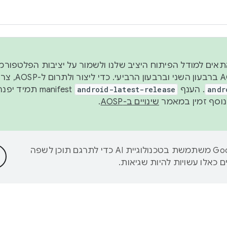
 2026, כדי להתאים למודל הפיתוח היציב שלנו ולשמור על יציבות הפלט
נפרסם קוד מקור ב-AOSP 
andr
. הענף
android-latest-release
manifest תמי
שינויים ב-AOSP
.
‫Google משתמשת בטכנולוגיית AI כדי לתרגם תוכן לשפה
 כאלו עשויות להיות שגיאות.