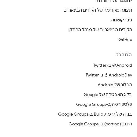
להסבר על ההורדה
תצוגה מקדימה של הקודים הבינאריים
גיבוי קושחה
הקודים הבינאריים של מנהל ההתקן
GitHub
המרכז
‎@Android ב-Twitter
‎@AndroidDev ב-Twitter
הבלוג של Android
בלוג האבטחה של Google
פלטפורמה ב-Google Groups
בנייה של גרסת Build ב-Google Groups
היסב (porting) ב-Google Groups