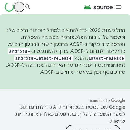
החל משנת 2026, כדי להתאים למודל הפיתוח היציב שלנו
ולשמור על יציבות הפלטפורמה בסביבה העסקית,
נפרסם קוד מקור ב-AOSP ברבעון השני וברבעון הרביעי.
כדי ליצור ולתרום ל-AOSP, צריך להשתמש ב-
android-
latest-release
. הענף
android-latest-release
manifest תמיד יפנה לגרסה האחרונה שנדחפה ל-AOSP.
מידע נוסף זמין במאמר
שינויים ב-AOSP
.
‫Google משתמשת בטכנולוגיית AI כדי לתרגם תוכן
לשפה המועדפת עליך. בתרגומים כאלו עשויות להיות
שגיאות.