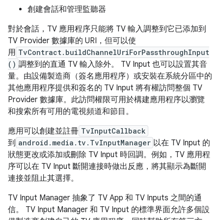
創建會話和管理監聽器
對於會話，TV 應用程序只能將 TV 輸入調整到它已添加到
TV Provider 數據庫的 URI，但可以使
用
TvContract.buildChannelUriForPassthroughInput
()
調整到的直通 TV 輸入除外。 TV Input 也可以設置其音
量。由設備製造商（簽名應用程序）或安裝在系統分區中的
其他應用程序提供和簽名的 TV Input 將有權訪問整個 TV
Provider 數據庫。此訪問權限可用於構建應用程序以瀏覽
和搜索所有可用的電視頻道和節目。
應用可以創建並註冊
TvInputCallback
到
android.media.tv.TvInputManager
以在 TV Input 的
狀態更改或添加或刪除 TV Input 時回調。例如，TV 應用程
序可以在 TV Input 斷開連接時做出反應，將其顯示為斷開
連接並阻止其選擇。
TV Input Manager 抽象了 TV App 和 TV Inputs 之間的通
信。 TV Input Manager 和 TV Input 的標準界面允許多個設