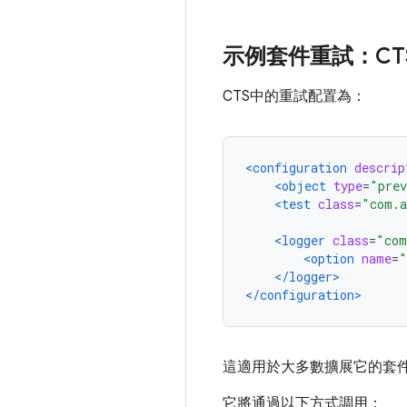
示例套件重試：CT
CTS中的重試配置為：
<configuration
descrip
<object
type
=
"prev
<test
class
=
"com.a
<logger
class
=
"com
<option
name
=
"
</logger>
</configuration>
這適用於大多數擴展它的套
它將通過以下方式調用：