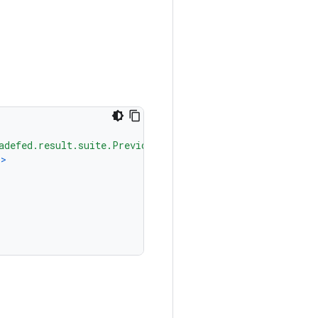
adefed.result.suite.PreviousResultLoader"
/>
/>