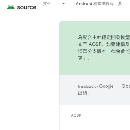
文件
Android 程式碼搜尋工具
為配合主幹穩定開發模型，
布至 AOSP。如要建構及
清單分支版本一律會參照推
更
」。
Go
出錯。
AOSP