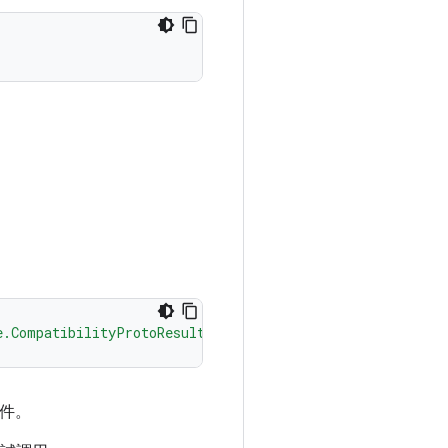
。
e.CompatibilityProtoResultReporter"
/>
件。