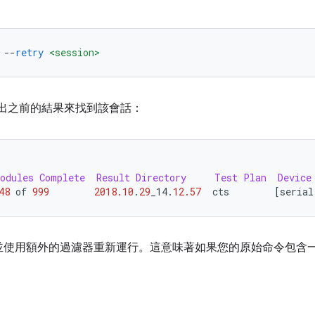
--
retry
<session>
列出之前的結果來找到該會話：
odules
Complete
Result
Directory
Test
Plan
Device
48
 of 
999
2018.10
.
29
_14
.
12.57
  cts        
[
serial
並使用額外的過濾器重新運行。這意味著如果您的原始命令包含