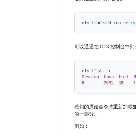
cts
-
tradefed run 
retry
可以通過在 CTS 控制台中
cts
-
tf 
>
 l r
Session
Pass
Fail
M
0
2092
30
1
確切的原始命令將重新加載
的一部分。
例如：