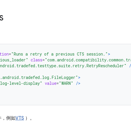
S
tion
=
"Runs a retry of a previous CTS session."
>
ious_loader"
class
=
"com.android.compatibility.common.tr
ndroid.tradefed.testtype.suite.retry.RetryRescheduler"
.android.tradefed.log.FileLogger"
>
log-level-display"
value
=
"WARN"
/>
件，例如
VTS
）。