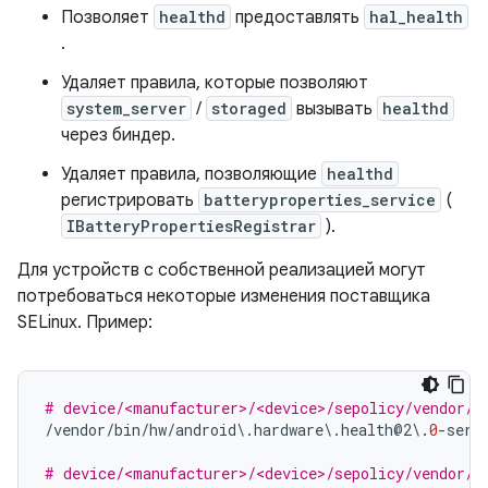
Позволяет
healthd
предоставлять
hal_health
.
Удаляет правила, которые позволяют
system_server
/
storaged
вызывать
healthd
через биндер.
Удаляет правила, позволяющие
healthd
регистрировать
batteryproperties_service
(
IBatteryPropertiesRegistrar
).
Для устройств с собственной реализацией могут
потребоваться некоторые изменения поставщика
SELinux. Пример:
# device/<manufacturer>/<device>/sepolicy/vendor/f
/
vendor
/
bin
/
hw
/
android
\.
hardware
\.
health@2
\.
0
-
serv
# device/<manufacturer>/<device>/sepolicy/vendor/h