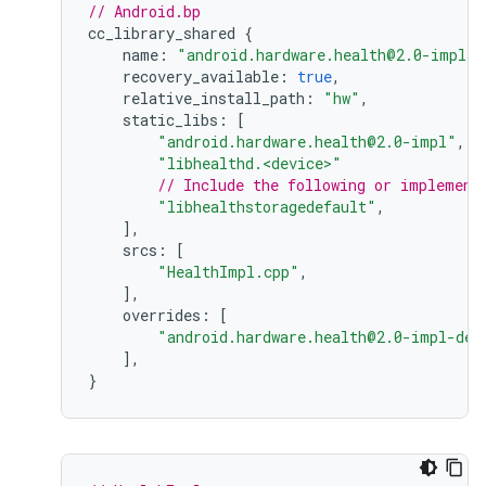
// Android.bp
cc_library_shared 
{
    name
:
"android.hardware.health@2.0-impl-<
    recovery_available
:
true
,
    relative_install_path
:
"hw"
,
    static_libs
:
[
"android.hardware.health@2.0-impl"
,
"libhealthd.<device>"
// Include the following or implement
"libhealthstoragedefault"
,
],
    srcs
:
[
"HealthImpl.cpp"
,
],
    overrides
:
[
"android.hardware.health@2.0-impl-def
],
}