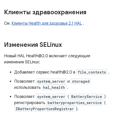
Клиенты здравоохранения
См.
Клиенты Health для здоровья 2.1 HAL
.
Изменения SELinux
Новый HAL Health@2.0 включает следующие
изменения SELinux:
Добавляет сервис health@2.0 в
file_contexts
.
Позволяет
system_server
и
storaged
использовать
hal_health
.
Позволяет
system_server
(
BatteryService
)
регистрировать
batteryproperties_service
(
IBatteryPropertiesRegistrar
).