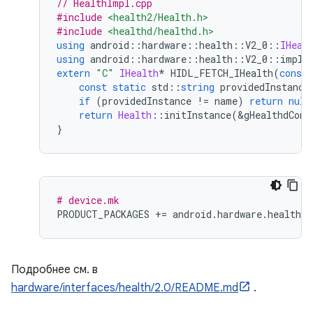
// HealthImpl.cpp
#include
<health2/Health.h>
#include
<healthd/healthd.h>
using
 android
::
hardware
::
health
::
V2_0
::
IHeal
using
 android
::
hardware
::
health
::
V2_0
::
imple
extern
"C"
IHealth
*
 HIDL_FETCH_IHealth
(
const
const
static
 std
::
string
 providedInstance
if
(
providedInstance 
!=
 name
)
return
null
return
Health
::
initInstance
(&
gHealthdConf
}
# device.mk
PRODUCT_PACKAGES 
+=
 android
.
hardware
.
health@2
Подробнее см. в
hardware/interfaces/health/2.0/README.md
.