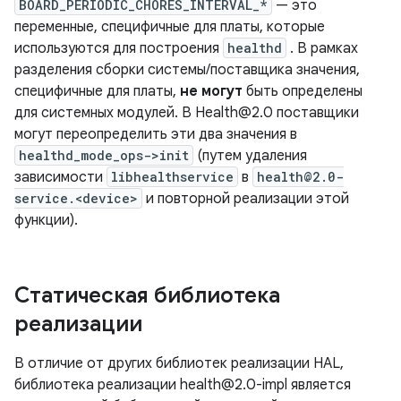
BOARD_PERIODIC_CHORES_INTERVAL_*
— это
переменные, специфичные для платы, которые
используются для построения
healthd
. В рамках
разделения сборки системы/поставщика значения,
специфичные для платы,
не могут
быть определены
для системных модулей. В Health@2.0 поставщики
могут переопределить эти два значения в
healthd_mode_ops->init
(путем удаления
зависимости
libhealthservice
в
health@2.0-
service.<device>
и повторной реализации этой
функции).
Статическая библиотека
реализации
В отличие от других библиотек реализации HAL,
библиотека реализации health@2.0-impl является