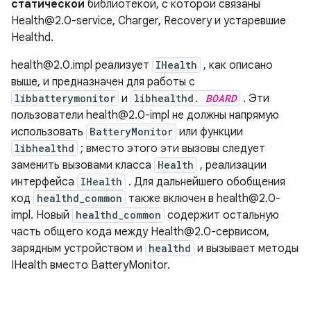
статической
библиотекой, с которой связаны
Health@2.0-service, Charger, Recovery и устаревшие
Healthd.
health@2.0.impl реализует
IHealth
, как описано
выше, и предназначен для работы с
libbatterymonitor
и
libhealthd.
BOARD
. Эти
пользователи health@2.0-impl не должны напрямую
использовать
BatteryMonitor
или функции
libhealthd
; вместо этого эти вызовы следует
заменить вызовами класса
Health
, реализации
интерфейса
IHealth
. Для дальнейшего обобщения
код
healthd_common
также включен в health@2.0-
impl. Новый
healthd_common
содержит остальную
часть общего кода между Health@2.0-сервисом,
зарядным устройством и
healthd
и вызывает методы
IHealth вместо BatteryMonitor.