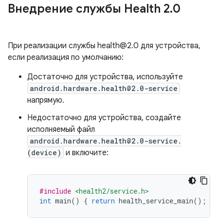
Внедрение службы Health 2
.
0
При реализации службы health@2.0 для устройства,
если реализация по умолчанию:
Достаточно для устройства, используйте
android.hardware.health@2.0-service
напрямую.
Недостаточно для устройства, создайте
исполняемый файл
android.hardware.health@2.0-service.
(device)
и включите:
#include
<health2/service.h>
int
 main
()
{
return
 health_service_main
();
}