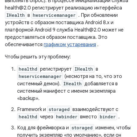
выполнять опрос). В процессе инициализации служба
health@2.0 регистрирует реализацию интерфейса
IHealth
в
hwservicemanager
. При обновлении
устройств с образом поставщика Android 8.x и
платформой Android 9 служба Health@2.0 может не
предоставляться образом поставщика. Это
обеспечивается
графиком устаревания
.
Чтобы решить эту проблему:
healthd
регистрирует
IHealth
в
hwservicemanager
(несмотря на то, что это
системный демон).
IHealth
добавляется в
системный манифест с именем экземпляра
«backup».
Framework и
storaged
взаимодействуют с
healthd
через
hwbinder
вместо
binder
.
Код для фреймворка и
storaged
изменен, чтобы
получить экземпляр «по умолчанию», если он