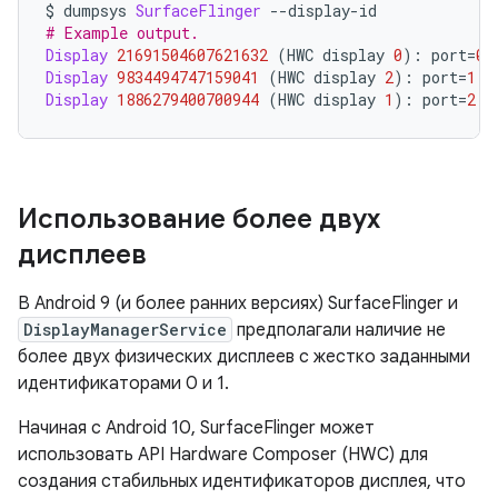
$ dumpsys 
SurfaceFlinger
--
display
-
id
# Example output.
Display
21691504607621632
(
HWC display 
0
):
 port
=
0
 
Display
9834494747159041
(
HWC display 
2
):
 port
=
1
 p
Display
1886279400700944
(
HWC display 
1
):
 port
=
2
 p
Использование более двух
дисплеев
В Android 9 (и более ранних версиях) SurfaceFlinger и
DisplayManagerService
предполагали наличие не
более двух физических дисплеев с жестко заданными
идентификаторами 0 и 1.
Начиная с Android 10, SurfaceFlinger может
использовать API Hardware Composer (HWC) для
создания стабильных идентификаторов дисплея, что