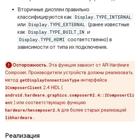
Вторичные дисплеи правильно
классифицируются как
Display.TYPE_INTERNAL
или
Display.TYPE_EXTERNAL
(ранее известные
как
Display.TYPE_BUILT_IN
и
Display.TYPE_HDMI
соответственно) в
зависимости от типа их подключения.
Осторожность.
Эта функция зависит от API Hardware
Composer. Производители устройств должны реализовать
метод
интерфейса
getDisplayConnectionType
2.4 HIDL (
IComposerClient
android.hardware.graphics.composer@2.4::IComposerCli
) или соответствующую функцию
ent
для более старых реализаций
hardware/hwcomposer2.h
.
libhardware
Реализация