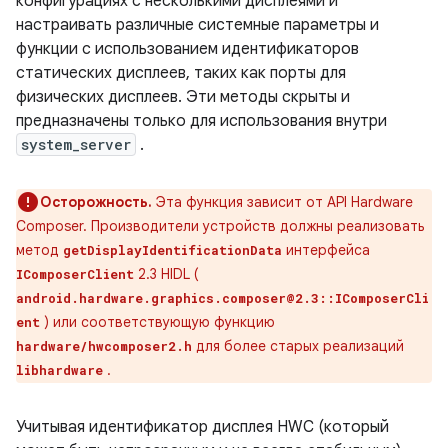
конфигурациях с несколькими дисплеями и
настраивать различные системные параметры и
функции с использованием идентификаторов
статических дисплеев, таких как порты для
физических дисплеев. Эти методы скрыты и
предназначены только для использования внутри
system_server
.
Осторожность.
Эта функция зависит от API Hardware
Composer. Производители устройств должны реализовать
метод
интерфейса
getDisplayIdentificationData
2.3 HIDL (
IComposerClient
android.hardware.graphics.composer@2.3::IComposerCli
) или соответствующую функцию
ent
для более старых реализаций
hardware/hwcomposer2.h
.
libhardware
Учитывая идентификатор дисплея HWC (который