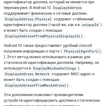
идентификатор дисплея, который не меняется при
перезагрузке. В Android 10
DisplayAddress
поддерживает физические и сетевые дисплеи.
DisplayAddress.Physical
содержит стабильный
идентификатор дисплея (такой же, как и в
uniqueId
)
и может быть создан с помощью
DisplayAddress#fromPhysicalDisplayId()
.
Android 10 также предоставляет удобный способ
получения информации о порте (
Physical#getPort()
). Этот метод можно использовать в рамках для
статической идентификации дисплеев. Например, он
используется в
DisplayWindowSettings
).
DisplayAddress.Network
содержит MAC-адрес и
может быть создан с помощью
DisplayAddress#fromMacAddress()
.
Эти дополнения позволяют производителям
устройств идентифицировать дисплеи в статических