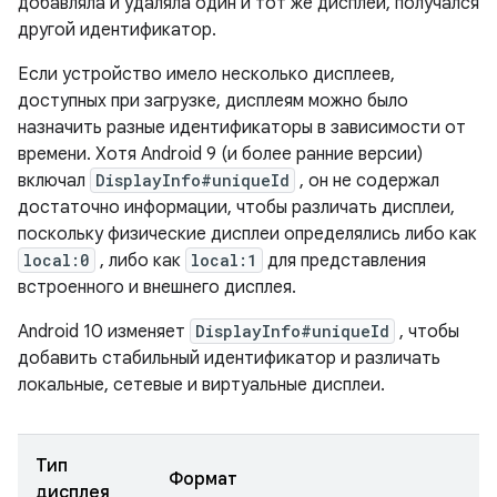
добавляла и удаляла один и тот же дисплей, получался
другой идентификатор.
Если устройство имело несколько дисплеев,
доступных при загрузке, дисплеям можно было
назначить разные идентификаторы в зависимости от
времени. Хотя Android 9 (и более ранние версии)
включал
DisplayInfo#uniqueId
, он не содержал
достаточно информации, чтобы различать дисплеи,
поскольку физические дисплеи определялись либо как
local:0
, либо как
local:1
для представления
встроенного и внешнего дисплея.
Android 10 изменяет
DisplayInfo#uniqueId
, чтобы
добавить стабильный идентификатор и различать
локальные, сетевые и виртуальные дисплеи.
Тип
Формат
дисплея