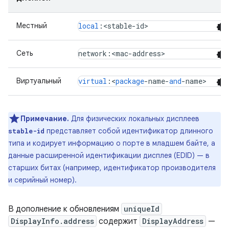
Местный
local
:<
stable
-
id
>
Сеть
network
:<
mac
-
address
>
Виртуальный
virtual
:<
package
-
name
-
and
-
name
>
Примечание.
Для физических локальных дисплеев
представляет собой идентификатор длинного
stable-id
типа и кодирует информацию о порте в младшем байте, а
данные расширенной идентификации дисплея (EDID) — в
старших битах (например, идентификатор производителя
и серийный номер).
В дополнение к обновлениям
uniqueId
DisplayInfo.address
содержит
DisplayAddress
—