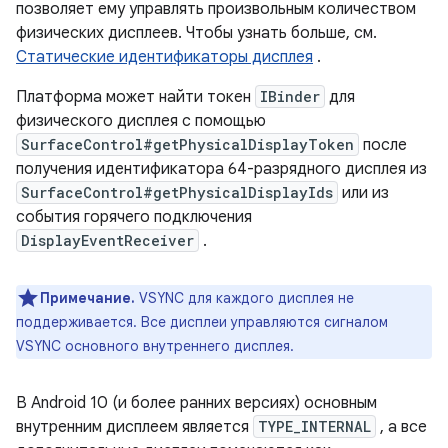
позволяет ему управлять произвольным количеством
физических дисплеев. Чтобы узнать больше, см.
Статические идентификаторы дисплея
.
Платформа может найти токен
IBinder
для
физического дисплея с помощью
SurfaceControl#getPhysicalDisplayToken
после
получения идентификатора 64-разрядного дисплея из
SurfaceControl#getPhysicalDisplayIds
или из
события горячего подключения
DisplayEventReceiver
.
Примечание.
VSYNC для каждого дисплея не
поддерживается. Все дисплеи управляются сигналом
VSYNC основного внутреннего дисплея.
В Android 10 (и более ранних версиях) основным
внутренним дисплеем является
TYPE_INTERNAL
, а все