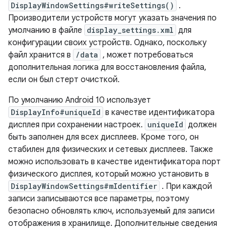
DisplayWindowSettings#writeSettings()
.
Производители устройств могут указать значения по
умолчанию в файле
display_settings.xml
для
конфигурации своих устройств. Однако, поскольку
файл хранится в
/data
, может потребоваться
дополнительная логика для восстановления файла,
если он был стерт очисткой.
По умолчанию Android 10 использует
DisplayInfo#uniqueId
в качестве идентификатора
дисплея при сохранении настроек.
uniqueId
должен
быть заполнен для всех дисплеев. Кроме того, он
стабилен для физических и сетевых дисплеев. Также
можно использовать в качестве идентификатора порт
физического дисплея, который можно установить в
DisplayWindowSettings#mIdentifier
. При каждой
записи записываются все параметры, поэтому
безопасно обновлять ключ, используемый для записи
отображения в хранилище. Дополнительные сведения